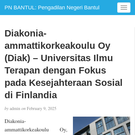
PN BANTUL: Pengadilan Negeri Bantul
T
o
g
g
Diakonia-
l
e
ammattikorkeakoulu Oy
n
a
(Diak) – Universitas Ilmu
v
Terapan dengan Fokus
i
g
pada Kesejahteraan Sosial
a
t
di Finlandia
i
o
n
by
admin
on
February 9, 2025
Diakonia-
ammattikorkeakoulu Oy,