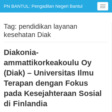
PN BANTUL: Pengadilan Negeri Bantul
T
o
g
g
Tag:
pendidikan layanan
l
kesehatan Diak
e
n
a
Diakonia-
v
i
ammattikorkeakoulu Oy
g
a
(Diak) – Universitas Ilmu
t
i
Terapan dengan Fokus
o
n
pada Kesejahteraan Sosial
di Finlandia