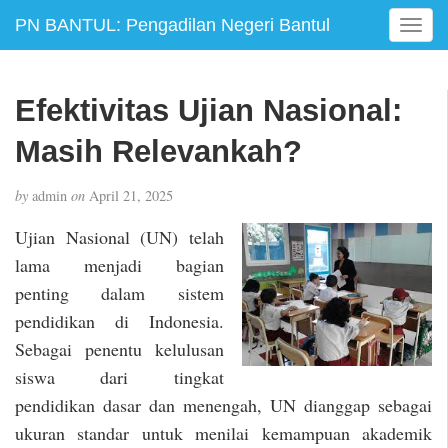
PN BANTUL: Pengadilan Negeri Bantul
T
o
g
g
Efektivitas Ujian Nasional:
l
e
Masih Relevankah?
n
a
by
admin
on
April 21, 2025
v
i
Ujian Nasional (UN) telah
g
lama menjadi bagian
a
penting dalam sistem
t
i
pendidikan di Indonesia.
o
Sebagai penentu kelulusan
n
siswa dari tingkat
pendidikan dasar dan menengah, UN dianggap sebagai
ukuran standar untuk menilai kemampuan akademik