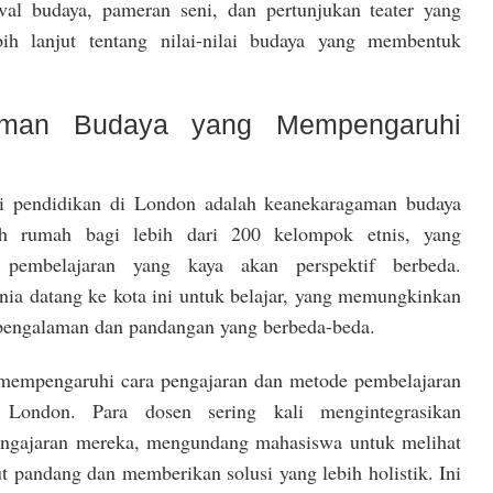
ival budaya, pameran seni, dan pertunjukan teater yang
h lanjut tentang nilai-nilai budaya yang membentuk
aman Budaya yang Mempengaruhi
ri pendidikan di London adalah keanekaragaman budaya
h rumah bagi lebih dari 200 kelompok etnis, yang
 pembelajaran yang kaya akan perspektif berbeda.
nia datang ke kota ini untuk belajar, yang memungkinkan
 pengalaman dan pandangan yang berbeda-beda.
mempengaruhi cara pengajaran dan metode pembelajaran
tas London. Para dosen sering kali mengintegrasikan
pengajaran mereka, mengundang mahasiswa untuk melihat
t pandang dan memberikan solusi yang lebih holistik. Ini