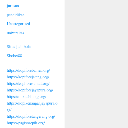
jurusan
pendidikan
Uncategorized
universitas
Situs judi bola
Sbobet88
https://kopiforebanten.org/
https://kopiforejateng.org/
https://kopiforesumut.org/
https://kopiforejayapura.org/
https://mixuebitung.org/
https://kopikenanganjayapura.o
rg/
https://kopiforetangerang.org/
https://pagisorepik.org/