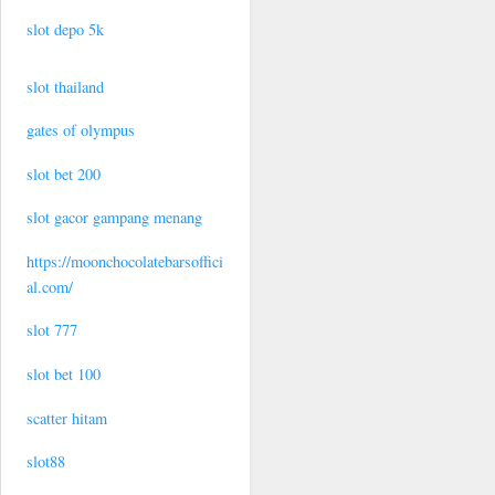
slot depo 5k
slot thailand
gates of olympus
slot bet 200
slot gacor gampang menang
https://moonchocolatebarsoffici
al.com/
slot 777
slot bet 100
scatter hitam
slot88