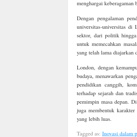
menghargai keberagaman b
Dengan pengalaman pendi
universitas-universitas d
sektor, dari politik hingg
untuk memecahkan masala
yang telah lama diajarkan 
London, dengan kemampua
budaya, menawarkan pengal
pendidikan canggih, kom
terhadap sejarah dan tra
pemimpin masa depan. Di 
juga membentuk karakter 
yang lebih luas.
Tagged as:
Inovasi dalam 