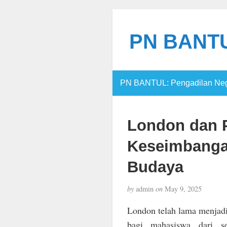
PN BANTUL
PN BANTUL: Pengadilan Nege
London dan 
Keseimbangan
Budaya
by
admin
on
May 9, 2025
London telah lama menjadi
bagi mahasiswa dari se