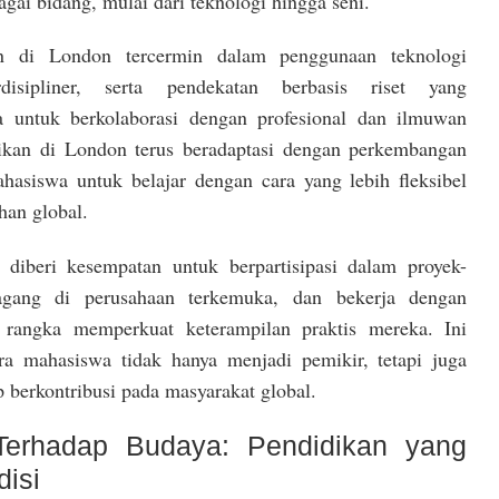
ai bidang, mulai dari teknologi hingga seni.
an di London tercermin dalam penggunaan teknologi
disipliner, serta pendekatan berbasis riset yang
untuk berkolaborasi dengan profesional dan ilmuwan
ikan di London terus beradaptasi dengan perkembangan
siswa untuk belajar dengan cara yang lebih fleksibel
han global.
 diberi kesempatan untuk berpartisipasi dalam proyek-
magang di perusahaan terkemuka, dan bekerja dengan
 rangka memperkuat keterampilan praktis mereka. Ini
 mahasiswa tidak hanya menjadi pemikir, tetapi juga
 berkontribusi pada masyarakat global.
Terhadap Budaya: Pendidikan yang
disi