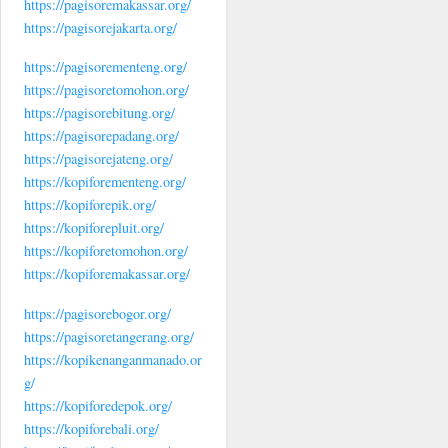
https://pagisoremakassar.org/
https://pagisorejakarta.org/
https://pagisorementeng.org/
https://pagisoretomohon.org/
https://pagisorebitung.org/
https://pagisorepadang.org/
https://pagisorejateng.org/
https://kopiforementeng.org/
https://kopiforepik.org/
https://kopiforepluit.org/
https://kopiforetomohon.org/
https://kopiforemakassar.org/
https://pagisorebogor.org/
https://pagisoretangerang.org/
https://kopikenanganmanado.or
g/
https://kopiforedepok.org/
https://kopiforebali.org/