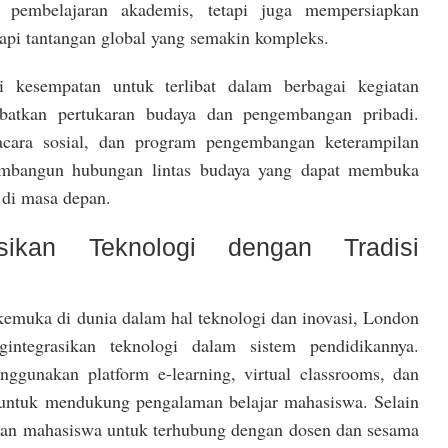
 pembelajaran akademis, tetapi juga mempersiapkan
pi tantangan global yang semakin kompleks.
 kesempatan untuk terlibat dalam berbagai kegiatan
libatkan pertukaran budaya dan pengembangan pribadi.
 acara sosial, dan program pengembangan keterampilan
bangun hubungan lintas budaya yang dapat membuka
l di masa depan.
sikan Teknologi dengan Tradisi
rkemuka di dunia dalam hal teknologi dan inovasi, London
gintegrasikan teknologi dalam sistem pendidikannya.
nggunakan platform e-learning, virtual classrooms, dan
a untuk mendukung pengalaman belajar mahasiswa. Selain
kan mahasiswa untuk terhubung dengan dosen dan sesama