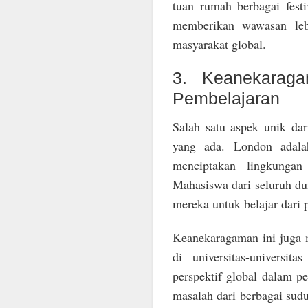
tuan rumah berbagai fest
memberikan wawasan lebi
masyarakat global.
3. Keanekarag
Pembelajaran
Salah satu aspek unik da
yang ada. London adala
menciptakan lingkungan
Mahasiswa dari seluruh du
mereka untuk belajar dari
Keanekaragaman ini juga 
di universitas-universi
perspektif global dalam 
masalah dari berbagai sudu