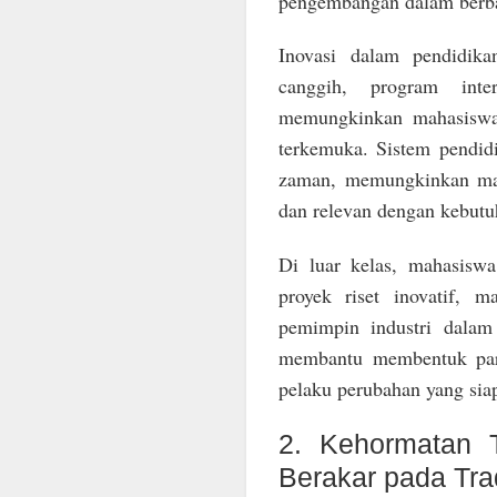
pengembangan dalam berbag
Inovasi dalam pendidik
canggih, program inter
memungkinkan mahasiswa 
terkemuka. Sistem pendid
zaman, memungkinkan maha
dan relevan dengan kebutu
Di luar kelas, mahasiswa
proyek riset inovatif, 
pemimpin industri dalam
membantu membentuk para
pelaku perubahan yang siap
2. Kehormatan 
Berakar pada Tra