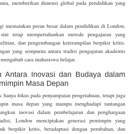
unia, memberikan dimensi global pada pendidikan yang
gi memainkan peran besar dalam pendidikan di London,
 di sini tetap mempertahankan metode pengajaran yang
nelitian, dan pengembangan keterampilan berpikir kritis.
ngan yang sempurna antara tradisi pengajaran akademis
g mengubah cara mahasiswa belajar.
 Antara Inovasi dan Budaya dalam
mimpin Masa Depan
k hanya fokus pada penyampaian pengetahuan, tetapi juga
mpin masa depan yang mampu menghadapi tantangan
ungkan inovasi dalam pembelajaran dan penghargaan
radisi, London menciptakan generasi pemimpin yang
k berpikir kritis, beradaptasi dengan perubahan, dan