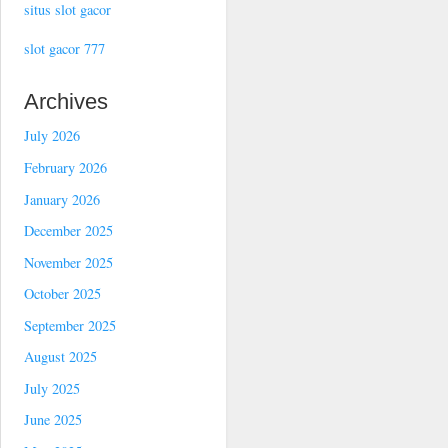
situs slot gacor
slot gacor 777
Archives
July 2026
February 2026
January 2026
December 2025
November 2025
October 2025
September 2025
August 2025
July 2025
June 2025