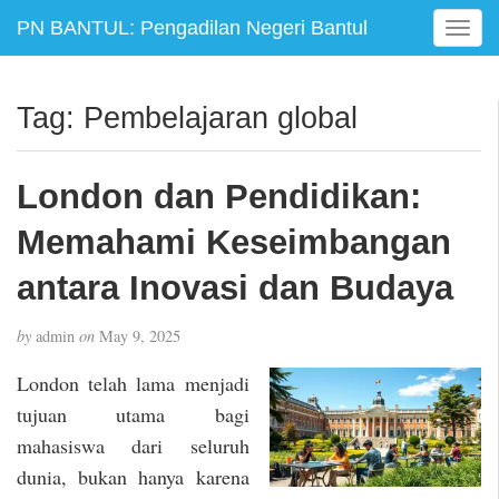
PN BANTUL: Pengadilan Negeri Bantul
T
o
g
g
Tag:
Pembelajaran global
l
e
n
London dan Pendidikan:
a
v
Memahami Keseimbangan
i
g
antara Inovasi dan Budaya
a
t
by
admin
on
May 9, 2025
i
o
London telah lama menjadi
n
tujuan utama bagi
mahasiswa dari seluruh
dunia, bukan hanya karena