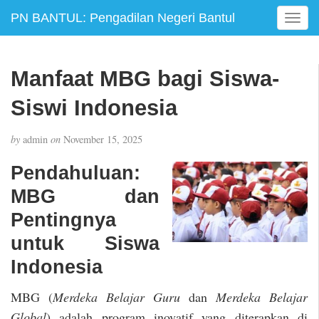
PN BANTUL: Pengadilan Negeri Bantul
T
o
g
g
Manfaat MBG bagi Siswa-
l
e
Siswi Indonesia
n
a
by
admin
on
November 15, 2025
v
i
Pendahuluan:
g
MBG dan
a
t
Pentingnya
i
untuk Siswa
o
n
Indonesia
MBG (
Merdeka Belajar Guru
dan
Merdeka Belajar
Global
) adalah program inovatif yang diterapkan di