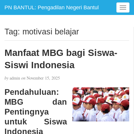
PN BANTUL: Pengadilan Negeri Bantul
T
o
g
g
Tag:
motivasi belajar
l
e
n
Manfaat MBG bagi Siswa-
a
v
Siswi Indonesia
i
g
by
admin
on
November 15, 2025
a
t
Pendahuluan:
i
MBG dan
o
n
Pentingnya
untuk Siswa
Indonesia