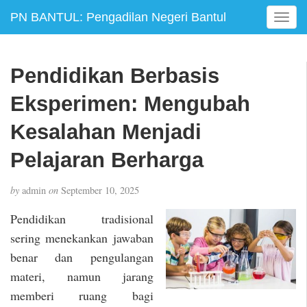
PN BANTUL: Pengadilan Negeri Bantul
T
o
g
g
Pendidikan Berbasis
l
e
Eksperimen: Mengubah
n
a
Kesalahan Menjadi
v
Pelajaran Berharga
i
g
a
by
admin
on
September 10, 2025
t
i
Pendidikan tradisional
o
sering menekankan jawaban
n
benar dan pengulangan
materi, namun jarang
memberi ruang bagi