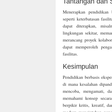
Tantangan dan S
Menerapkan pendidikan b
seperti keterbatasan fasi
dapat diterapkan, mis
lingkungan sekitar, mema
merancang proyek kolabora
dapat memperoleh penga
fasilitas.
Kesimpulan
Pendidikan berbasis eksp
di mana kesalahan dipand
mencoba, mengamati, dan
memahami konsep secara
berpikir kritis, kreatif, 