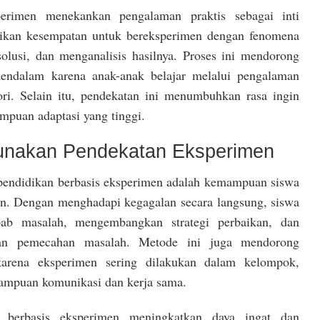
perimen menekankan pengalaman praktis sebagai inti
rikan kesempatan untuk bereksperimen dengan fenomena
olusi, dan menganalisis hasilnya. Proses ini mendorong
ndalam karena anak-anak belajar melalui pengalaman
ori. Selain itu, pendekatan ini menumbuhkan rasa ingin
ampuan adaptasi yang tinggi.
unakan Pendekatan Eksperimen
 pendidikan berbasis eksperimen adalah kemampuan siswa
han. Dengan menghadapi kegagalan secara langsung, siswa
bab masalah, mengembangkan strategi perbaikan, dan
lan pemecahan masalah. Metode ini juga mendorong
 karena eksperimen sering dilakukan dalam kelompok,
mpuan komunikasi dan kerja sama.
n berbasis eksperimen meningkatkan daya ingat dan