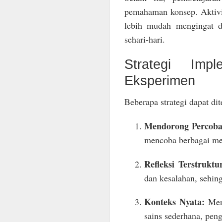
pemahaman konsep. Aktivit
lebih mudah mengingat d
sehari-hari.
Strategi Impl
Eksperimen
Beberapa strategi dapat d
Mendorong Percoba
mencoba berbagai me
Refleksi Terstruktu
dan kesalahan, sehin
Konteks Nyata:
Meng
sains sederhana, pen