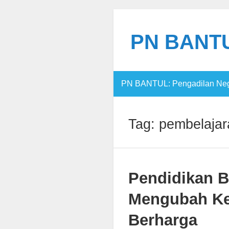
PN BANTUL
PN BANTUL: Pengadilan Nege
Tag:
pembelajar
Pendidikan B
Mengubah Kes
Berharga