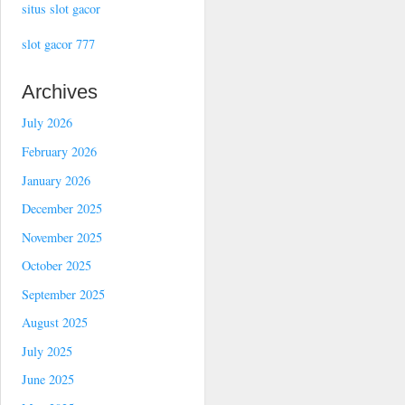
situs slot gacor
slot gacor 777
Archives
July 2026
February 2026
January 2026
December 2025
November 2025
October 2025
September 2025
August 2025
July 2025
June 2025