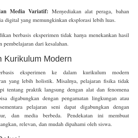
an Media Variatif:
Menyediakan alat peraga, bahan
a digital yang memungkinkan eksplorasi lebih luas.
idikan berbasis eksperimen tidak hanya menekankan hasil
an pembelajaran dari kesalahan.
n Kurikulum Modern
berbasis eksperimen ke dalam kurikulum modern
 yang lebih holistik. Misalnya, pelajaran fisika tidak
api tentang praktik langsung dengan alat dan fenomena
i bisa digabungkan dengan pengamatan lingkungan atau
 sementara pelajaran seni dapat digabungkan dengan
stur, dan media berbeda. Pendekatan ini membuat
angkan, relevan, dan mudah dipahami oleh siswa.