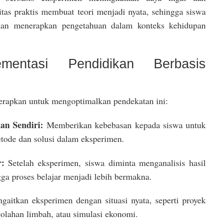
as praktis membuat teori menjadi nyata, sehingga siswa
an menerapkan pengetahuan dalam konteks kehidupan
ementasi Pendidikan Berbasis
iterapkan untuk mengoptimalkan pendekatan ini:
an Sendiri:
Memberikan kebebasan kepada siswa untuk
tode dan solusi dalam eksperimen.
r:
Setelah eksperimen, siswa diminta menganalisis hasil
gga proses belajar menjadi lebih bermakna.
aitkan eksperimen dengan situasi nyata, seperti proyek
golahan limbah, atau simulasi ekonomi.