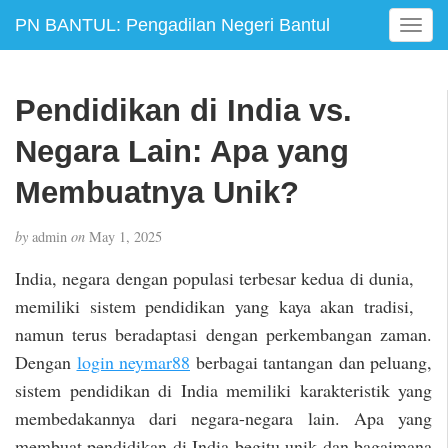
PN BANTUL: Pengadilan Negeri Bantul
T
o
g
g
Pendidikan di India vs.
l
e
Negara Lain: Apa yang
n
a
Membuatnya Unik?
v
i
by
admin
on
May 1, 2025
g
a
India, negara dengan populasi terbesar kedua di dunia,
t
memiliki sistem pendidikan yang kaya akan tradisi,
i
namun terus beradaptasi dengan perkembangan zaman.
o
n
Dengan
login neymar88
berbagai tantangan dan peluang,
sistem pendidikan di India memiliki karakteristik yang
membedakannya dari negara-negara lain. Apa yang
membuat pendidikan di India begitu unik dan bagaimana