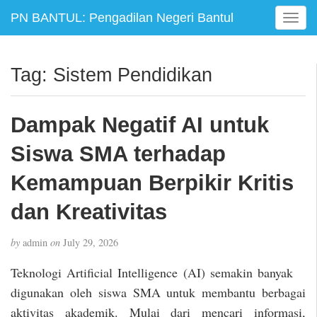
PN BANTUL: Pengadilan Negeri Bantul
T
o
g
g
Tag:
Sistem Pendidikan
l
e
n
Dampak Negatif AI untuk
a
v
Siswa SMA terhadap
i
g
Kemampuan Berpikir Kritis
a
dan Kreativitas
t
i
o
by
admin
on
July 29, 2026
n
Teknologi Artificial Intelligence (AI) semakin banyak
digunakan oleh siswa SMA untuk membantu berbagai
aktivitas akademik. Mulai dari mencari informasi,