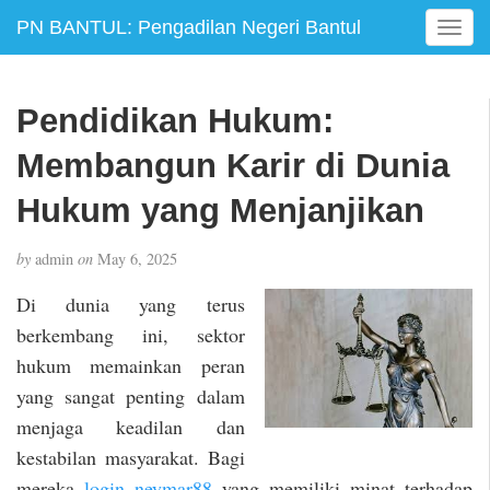
PN BANTUL: Pengadilan Negeri Bantul
T
o
g
g
Pendidikan Hukum:
l
e
Membangun Karir di Dunia
n
a
Hukum yang Menjanjikan
v
i
by
admin
on
May 6, 2025
g
a
Di dunia yang terus
t
berkembang ini, sektor
i
hukum memainkan peran
o
n
yang sangat penting dalam
menjaga keadilan dan
kestabilan masyarakat. Bagi
mereka
login neymar88
yang memiliki minat terhadap