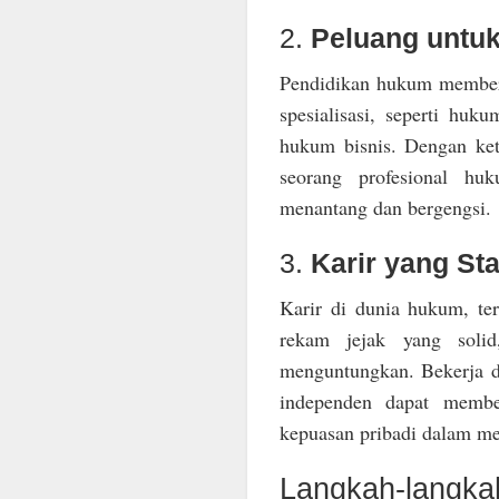
2.
Peluang untu
Pendidikan hukum member
spesialisasi, seperti hu
hukum bisnis. Dengan ket
seorang profesional huk
menantang dan bergengsi.
3.
Karir yang St
Karir di dunia hukum, te
rekam jejak yang solid
menguntungkan. Bekerja d
independen dapat membe
kepuasan pribadi dalam me
Langkah-langk