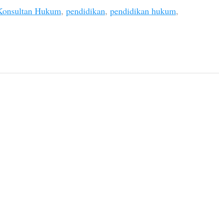
Konsultan Hukum
,
pendidikan
,
pendidikan hukum
,