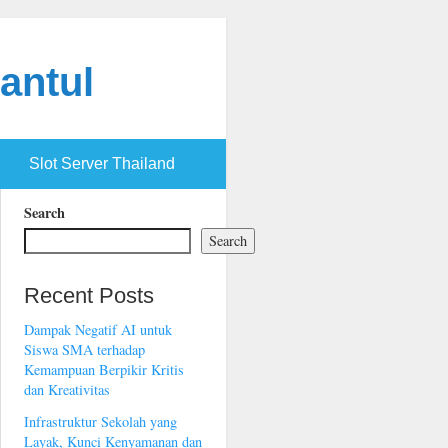
antul
Slot Server Thailand
Search
Search
Recent Posts
Dampak Negatif AI untuk
Siswa SMA terhadap
Kemampuan Berpikir Kritis
dan Kreativitas
Infrastruktur Sekolah yang
Layak, Kunci Kenyamanan dan