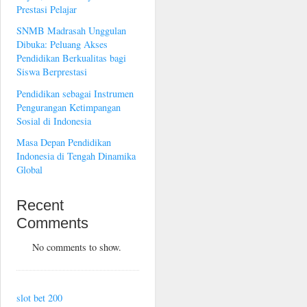
Prestasi Pelajar
SNMB Madrasah Unggulan
Dibuka: Peluang Akses
Pendidikan Berkualitas bagi
Siswa Berprestasi
Pendidikan sebagai Instrumen
Pengurangan Ketimpangan
Sosial di Indonesia
Masa Depan Pendidikan
Indonesia di Tengah Dinamika
Global
Recent
Comments
No comments to show.
slot bet 200