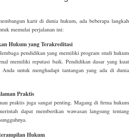
 membangun karir di dunia hukum, ada beberapa langkah
tuk memulai perjalanan ini:
an Hukum yang Terakreditasi
au lembaga pendidikan yang memiliki program studi hukum
kenal memiliki reputasi baik. Pendidikan dasar yang kuat
 Anda untuk menghadapi tantangan yang ada di dunia
laman Praktis
aman praktis juga sangat penting. Magang di firma hukum
merintah dapat memberikan wawasan langsung tentang
sungguhnya.
terampilan Hukum