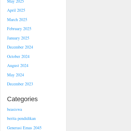
May 2025
April 2025
March 2025
February 2025
January 2025
December 2024
October 2024
August 2024
May 2024
December 2023
Categories
beasiswa
berita pendidikan
Generasi Emas 2045