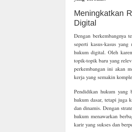
Meningkatkan R
Digital
Dengan berkembangnya te
seperti kasus-kasus yang
hukum digital. Oleh kare
topik-topik baru yang rele
perkembangan ini akan me
kerja yang semakin komple
Pendidikan hukum yang b
hukum dasar, tetapi juga
dan dinamis. Dengan strate
hukum menawarkan berbag
karir yang sukses dan berp