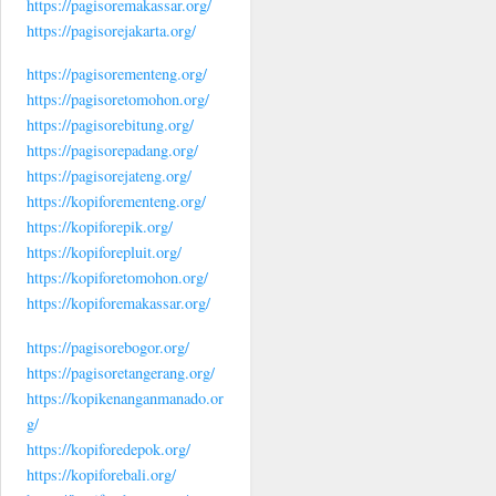
https://pagisoremakassar.org/
https://pagisorejakarta.org/
https://pagisorementeng.org/
https://pagisoretomohon.org/
https://pagisorebitung.org/
https://pagisorepadang.org/
https://pagisorejateng.org/
https://kopiforementeng.org/
https://kopiforepik.org/
https://kopiforepluit.org/
https://kopiforetomohon.org/
https://kopiforemakassar.org/
https://pagisorebogor.org/
https://pagisoretangerang.org/
https://kopikenanganmanado.or
g/
https://kopiforedepok.org/
https://kopiforebali.org/