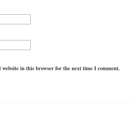
website in this browser for the next time I comment.