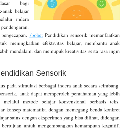
dasar bagi
-anak belajar
lalui indera
endengaran,
n pengecapan.
sbobet
Pendidikan sensorik memanfaatkan
uk meningkatkan efektivitas belajar, membantu anak
bih mendalam, dan memupuk kreativitas serta rasa ingin
endidikan Sensorik
kus pada stimulasi berbagai indera anak secara seimbang.
sensorik, anak dapat memperoleh pemahaman yang lebih
 melalui metode belajar konvensional berbasis teks.
ajar konsep matematika dengan memegang benda konkret
ajar sains dengan eksperimen yang bisa dilihat, didengar,
ni bertujuan untuk mengembangkan kemampuan kognitif,