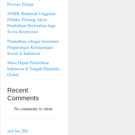
Prestasi Pelajar
SNMB Madrasah Unggulan
Dibuka: Peluang Akses
Pendidikan Berkualitas bagi
Siswa Berprestasi
Pendidikan sebagai Instrumen
Pengurangan Ketimpangan
Sosial di Indonesia
Masa Depan Pendidikan
Indonesia di Tengah Dinamika
Global
Recent
Comments
No comments to show.
slot bet 200