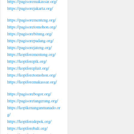
https://pagisoremakassar.org/
https://pagisorejakarta.org/
https://pagisorementeng.org/
https://pagisoretomohon.org/
https://pagisorebitung.org/
https://pagisorepadang.org/
https://pagisorejateng.org/
https://kopiforementeng.org/
https://kopiforepik.org/
https://kopiforepluit.org/
https://kopiforetomohon.org/
https://kopiforemakassar.org/
https://pagisorebogor.org/
https://pagisoretangerang.org/
https://kopikenanganmanado.or
g/
https://kopiforedepok.org/
https://kopiforebali.org/