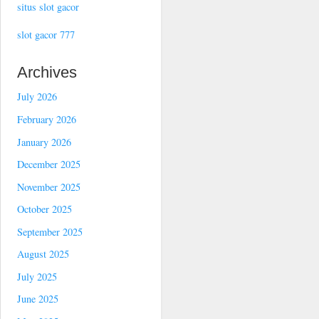
situs slot gacor
slot gacor 777
Archives
July 2026
February 2026
January 2026
December 2025
November 2025
October 2025
September 2025
August 2025
July 2025
June 2025