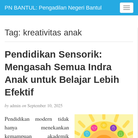
PN BANTUL: Pengadilan Negeri Bantul
T
o
g
g
Tag:
kreativitas anak
l
e
n
Pendidikan Sensorik:
a
v
Mengasah Semua Indra
i
g
Anak untuk Belajar Lebih
a
Efektif
t
i
o
by
admin
on
September 10, 2025
n
Pendidikan modern tidak
hanya menekankan
kemampuan akademik