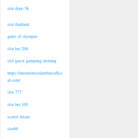
slot depo 5k
slot thailand
gates of olympus
slot bet 200
slot gacor gampang menang
https://moonchocolatebarsoffici
al.com/
slot 777
slot bet 100
scatter hitam
slot88