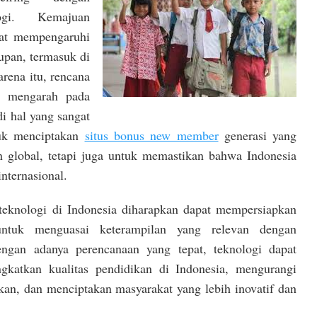
ogi. Kemajuan
sat mempengaruhi
upan, termasuk di
rena itu, rencana
g mengarah pada
i hal yang sangat
tuk menciptakan
situs bonus new member
generasi yang
n global, tetapi juga untuk memastikan bahwa Indonesia
internasional.
 teknologi di Indonesia diharapkan dapat mempersiapkan
ntuk menguasai keterampilan yang relevan dengan
gan adanya perencanaan yang tepat, teknologi dapat
gkatkan kualitas pendidikan di Indonesia, mengurangi
kan, dan menciptakan masyarakat yang lebih inovatif dan