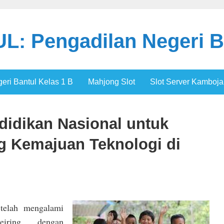
: Pengadilan Negeri B
ri Bantul Kelas 1 B
Mahjong Slot
Slot Server Kamboja
idikan Nasional untuk
 Kemajuan Teknologi di
 telah mengalami
eiring dengan