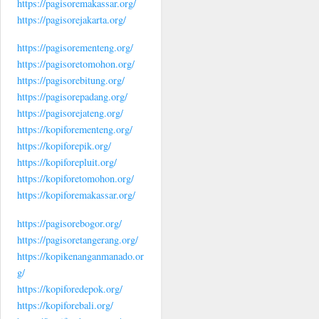
https://pagisoremakassar.org/
https://pagisorejakarta.org/
https://pagisorementeng.org/
https://pagisoretomohon.org/
https://pagisorebitung.org/
https://pagisorepadang.org/
https://pagisorejateng.org/
https://kopiforementeng.org/
https://kopiforepik.org/
https://kopiforepluit.org/
https://kopiforetomohon.org/
https://kopiforemakassar.org/
https://pagisorebogor.org/
https://pagisoretangerang.org/
https://kopikenanganmanado.or
g/
https://kopiforedepok.org/
https://kopiforebali.org/