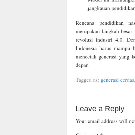
jangkauan pendidikan
Rencana pendidikan na
merupakan langkah besar 
revolusi industri 4.0. D
Indonesia harus mampu b
mencetak generasi yang k
depan
Tagged as:
generasi cerdas
Leave a Reply
Your email address will no