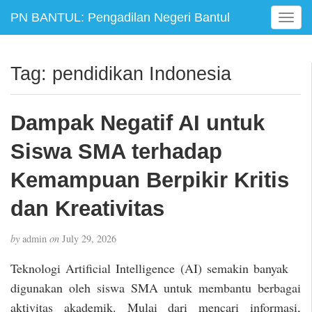
PN BANTUL: Pengadilan Negeri Bantul
T
o
g
g
Tag:
pendidikan Indonesia
l
e
n
Dampak Negatif AI untuk
a
v
Siswa SMA terhadap
i
g
Kemampuan Berpikir Kritis
a
dan Kreativitas
t
i
o
by
admin
on
July 29, 2026
n
Teknologi Artificial Intelligence (AI) semakin banyak
digunakan oleh siswa SMA untuk membantu berbagai
aktivitas akademik. Mulai dari mencari informasi,