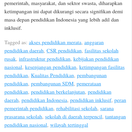
pemerintah, masyarakat, dan sektor swasta, diharapkan
ketimpangan ini dapat dikurangi secara signifikan demi
masa depan pendidikan Indonesia yang lebih adil dan
inklusif.
Tagged as:
akses pendidikan merata
,
anggaran
pendidikan daerah
,
CSR pendidikan
,
fasilitas sekolah
rusak
,
infrastruktur pendidikan
,
kebijakan pendidikan
nasional
,
kesenjangan pendidikan
,
ketimpangan fasilitas
pendidikan
,
Kualitas Pendidikan
,
pembangunan
pendidikan
,
pembangunan SDM
,
pemerataan
pendidikan
,
pendidikan berkelanjutan
,
pendidikan
daerah
,
pendidikan Indonesia
,
pendidikan inklusif
,
peran
pemerintah pendidikan
,
rehabilitasi sekolah
,
sarana
prasarana sekolah
,
sekolah di daerah terpencil
,
tantangan
pendidikan nasional
,
wilayah tertinggal