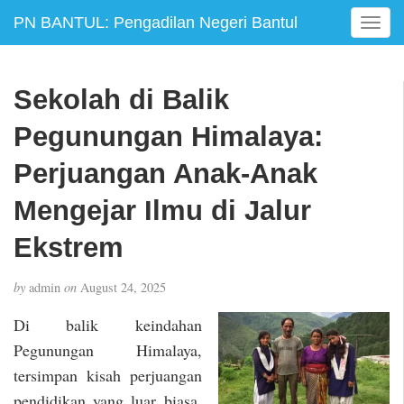
PN BANTUL: Pengadilan Negeri Bantul
T
o
g
g
Sekolah di Balik
l
e
Pegunungan Himalaya:
n
a
Perjuangan Anak-Anak
v
Mengejar Ilmu di Jalur
i
g
Ekstrem
a
t
i
by
admin
on
August 24, 2025
o
Di balik keindahan
n
Pegunungan Himalaya,
tersimpan kisah perjuangan
pendidikan yang luar biasa.