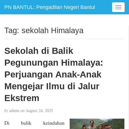
PN BANTUL: Pengadilan Negeri Bantul
T
o
g
g
Tag:
sekolah Himalaya
l
e
n
Sekolah di Balik
a
v
Pegunungan Himalaya:
i
g
Perjuangan Anak-Anak
a
Mengejar Ilmu di Jalur
t
i
Ekstrem
o
n
by
admin
on
August 24, 2025
Di balik keindahan