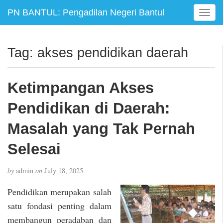
PN BANTUL: Pengadilan Negeri Bantul
T
o
g
g
Tag:
akses pendidikan daerah
l
e
n
Ketimpangan Akses
a
v
Pendidikan di Daerah:
i
g
Masalah yang Tak Pernah
a
Selesai
t
i
o
by
admin
on
July 18, 2025
n
Pendidikan merupakan salah
satu fondasi penting dalam
membangun peradaban dan