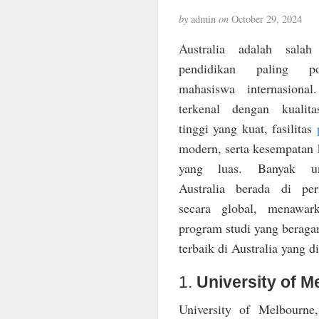
by
admin
on
October 29, 2024
Australia adalah salah
pendidikan paling p
mahasiswa internasional
terkenal dengan kualita
tinggi yang kuat, fasilitas
modern, serta kesempatan k
yang luas. Banyak uni
Australia berada di per
secara global, menawar
program studi yang beragam
terbaik di Australia yang d
1.
University of M
University of Melbourne