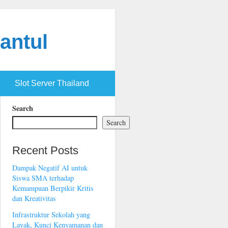
antul
Slot Server Thailand
Search
Search
Recent Posts
Dampak Negatif AI untuk
Siswa SMA terhadap
Kemampuan Berpikir Kritis
dan Kreativitas
Infrastruktur Sekolah yang
Layak, Kunci Kenyamanan dan