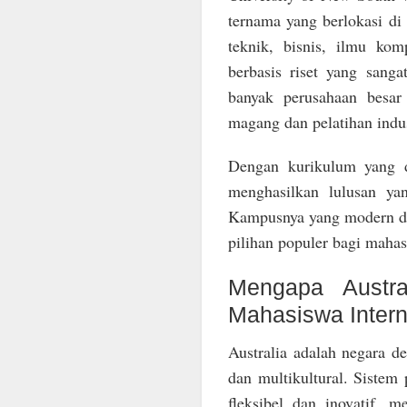
ternama yang berlokasi di
teknik, bisnis, ilmu ko
berbasis riset yang san
banyak perusahaan besar
magang dan pelatihan indu
Dengan kurikulum yang 
menghasilkan lulusan yan
Kampusnya yang modern d
pilihan populer bagi mahas
Mengapa Austra
Mahasiswa Intern
Australia adalah negara d
dan multikultural. Sistem
fleksibel dan inovatif,