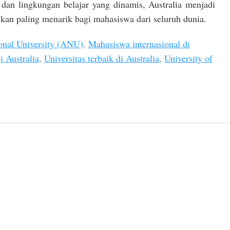
i dan lingkungan belajar yang dinamis, Australia menjadi
dikan paling menarik bagi mahasiswa dari seluruh dunia.
ional University (ANU)
,
Mahasiswa internasional di
i Australia
,
Universitas terbaik di Australia
,
University of