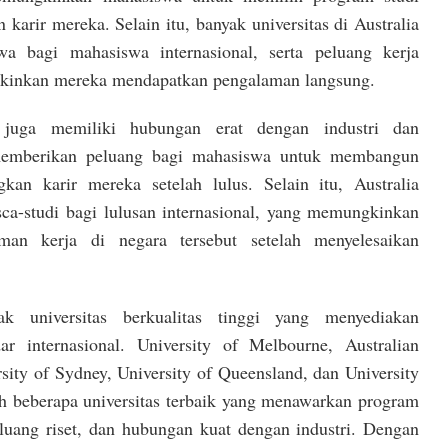
 karir mereka. Selain itu, banyak universitas di Australia
a bagi mahasiswa internasional, serta peluang kerja
kinkan mereka mendapatkan pengalaman langsung.
uga memiliki hubungan erat dengan industri dan
memberikan peluang bagi mahasiswa untuk membangun
an karir mereka setelah lulus. Selain itu, Australia
ca-studi bagi lulusan internasional, yang memungkinkan
an kerja di negara tersebut setelah menyelesaikan
ak universitas berkualitas tinggi yang menyediakan
ar internasional. University of Melbourne, Australian
rsity of Sydney, University of Queensland, dan University
h beberapa universitas terbaik yang menawarkan program
luang riset, dan hubungan kuat dengan industri. Dengan