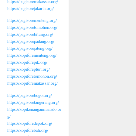
https://pagisoremakassar.org/
https://pagisorejakarta.org/
https://pagisorementeng.org/
https://pagisoretomohon.org/
https://pagisorebitung.org/
https://pagisorepadang.org/
https://pagisorejateng.org/
https://kopiforementeng.org/
https://kopiforepik.org/
https://kopiforepluit.org/
https://kopiforetomohon.org/
https://kopiforemakassar.org/
https://pagisorebogor.org/
https://pagisoretangerang.org/
https://kopikenanganmanado.or
g/
https://kopiforedepok.org/
https://kopiforebali.org/