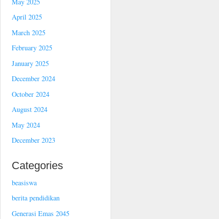
May 2025
April 2025
March 2025
February 2025
January 2025
December 2024
October 2024
August 2024
May 2024
December 2023
Categories
beasiswa
berita pendidikan
Generasi Emas 2045