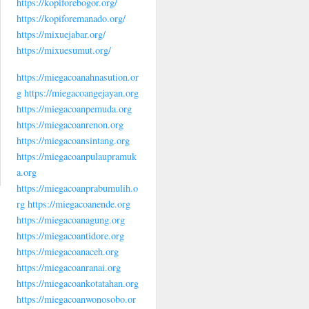
https://kopiforebogor.org/
https://kopiforemanado.org/
https://mixuejabar.org/
https://mixuesumut.org/
https://miegacoanahnasution.or
g
https://miegacoangejayan.org
https://miegacoanpemuda.org
https://miegacoanrenon.org
https://miegacoansintang.org
https://miegacoanpulaupramuk
a.org
https://miegacoanprabumulih.o
rg
https://miegacoanende.org
https://miegacoanagung.org
https://miegacoantidore.org
https://miegacoanaceh.org
https://miegacoanranai.org
https://miegacoankotatahan.org
https://miegacoanwonosobo.or