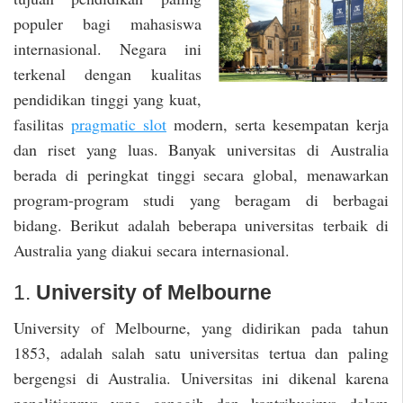
populer bagi mahasiswa
internasional. Negara ini
terkenal dengan kualitas
pendidikan tinggi yang kuat,
fasilitas
pragmatic slot
modern, serta kesempatan kerja
dan riset yang luas. Banyak universitas di Australia
berada di peringkat tinggi secara global, menawarkan
program-program studi yang beragam di berbagai
bidang. Berikut adalah beberapa universitas terbaik di
Australia yang diakui secara internasional.
1.
University of Melbourne
University of Melbourne, yang didirikan pada tahun
1853, adalah salah satu universitas tertua dan paling
bergengsi di Australia. Universitas ini dikenal karena
penelitiannya yang canggih dan kontribusinya dalam