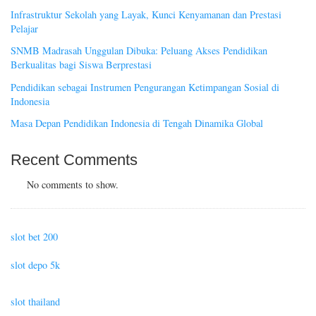
Infrastruktur Sekolah yang Layak, Kunci Kenyamanan dan Prestasi
Pelajar
SNMB Madrasah Unggulan Dibuka: Peluang Akses Pendidikan
Berkualitas bagi Siswa Berprestasi
Pendidikan sebagai Instrumen Pengurangan Ketimpangan Sosial di
Indonesia
Masa Depan Pendidikan Indonesia di Tengah Dinamika Global
Recent Comments
No comments to show.
slot bet 200
slot depo 5k
slot thailand