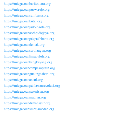
https://miegacoanbaritoutara.org
https://miegacoanpurworejo.org
https://miegacoansumbawa.org
https://miegacoankutai.org
https://miegacoanjailolokota.org
https://miegacoanacehpidiejaya.org
https://miegacoanpakpakbharat.org
https://miegacoandemak.org
https://miegacoansarolangun.org
https://miegacoanlimapuluh.org
https://miegacoanbengkayang.org
https://miegacoancempakaputih.org
https://miegacoangunungsahari.org
https://miegacoanancol.org
https://miegacoanpahlawanrevolusi.org
https://miegacoanpakerisan.org
https://miegacoanmadiun.org
https://miegacoandrmansyur.org
https://miegacoansmrajamedan.org