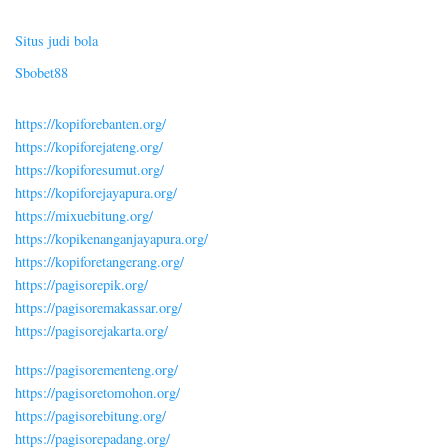
Situs judi bola
Sbobet88
https://kopiforebanten.org/
https://kopiforejateng.org/
https://kopiforesumut.org/
https://kopiforejayapura.org/
https://mixuebitung.org/
https://kopikenanganjayapura.org/
https://kopiforetangerang.org/
https://pagisorepik.org/
https://pagisoremakassar.org/
https://pagisorejakarta.org/
https://pagisorementeng.org/
https://pagisoretomohon.org/
https://pagisorebitung.org/
https://pagisorepadang.org/