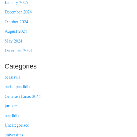
January 2025
December 2024
October 2024
August 2024
May 2024
December 2023
Categories
beasiswa
berita pendidikan
Generasi Emas 2045
jurusan
pendidikan
Uncategorized
universitas