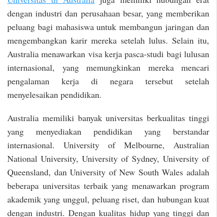
dengan industri dan perusahaan besar, yang memberikan
peluang bagi mahasiswa untuk membangun jaringan dan
mengembangkan karir mereka setelah lulus. Selain itu,
Australia menawarkan visa kerja pasca-studi bagi lulusan
internasional, yang memungkinkan mereka mencari
pengalaman kerja di negara tersebut setelah
menyelesaikan pendidikan.
Australia memiliki banyak universitas berkualitas tinggi
yang menyediakan pendidikan yang berstandar
internasional. University of Melbourne, Australian
National University, University of Sydney, University of
Queensland, dan University of New South Wales adalah
beberapa universitas terbaik yang menawarkan program
akademik yang unggul, peluang riset, dan hubungan kuat
dengan industri. Dengan kualitas hidup yang tinggi dan