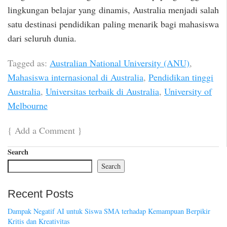
lingkungan belajar yang dinamis, Australia menjadi salah
satu destinasi pendidikan paling menarik bagi mahasiswa
dari seluruh dunia.
Tagged as:
Australian National University (ANU)
,
Mahasiswa internasional di Australia
,
Pendidikan tinggi
Australia
,
Universitas terbaik di Australia
,
University of
Melbourne
{
Add a Comment
}
Search
Search
Recent Posts
Dampak Negatif AI untuk Siswa SMA terhadap Kemampuan Berpikir
Kritis dan Kreativitas