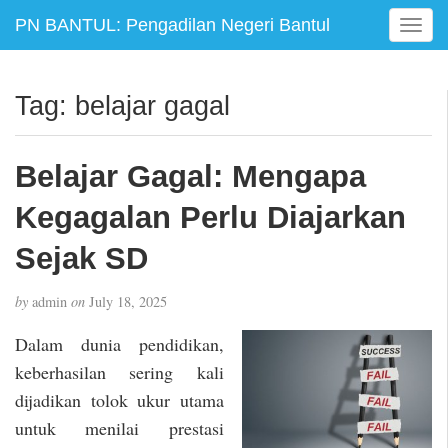
PN BANTUL: Pengadilan Negeri Bantul
T
o
g
g
Tag:
belajar gagal
l
e
n
Belajar Gagal: Mengapa
a
v
Kegagalan Perlu Diajarkan
i
g
Sejak SD
a
t
by
admin
on
July 18, 2025
i
o
Dalam dunia pendidikan,
n
keberhasilan sering kali
dijadikan tolok ukur utama
untuk menilai prestasi