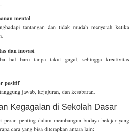
.
hanan mental
nghadapi tantangan dan tidak mudah menyerah ketika
n.
as dan inovasi
a hal baru tanpa takut gagal, sehingga kreativitas
 positif
 tanggung jawab, kejujuran, dan kesabaran.
an Kegagalan di Sekolah Dasar
ki peran penting dalam membangun budaya belajar yang
pa cara yang bisa diterapkan antara lain: