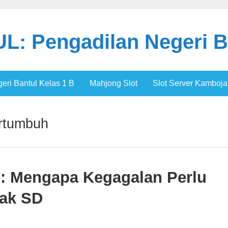
: Pengadilan Negeri B
ri Bantul Kelas 1 B
Mahjong Slot
Slot Server Kamboja
rtumbuh
l: Mengapa Kegagalan Perlu
jak SD