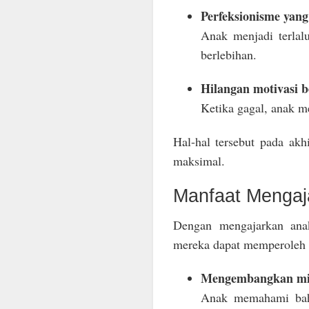
Perfeksionisme yan
Anak menjadi terlal
berlebihan.
Hilangan motivasi b
Ketika gagal, anak m
Hal-hal tersebut pada ak
maksimal.
Manfaat Mengaj
Dengan mengajarkan anak
mereka dapat memperoleh b
Mengembangkan min
Anak memahami bah