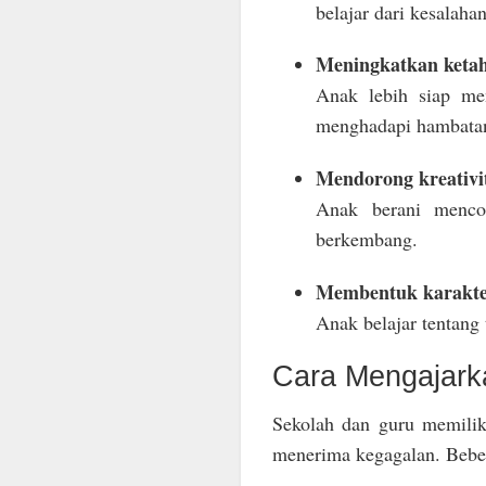
belajar dari kesalahan
Meningkatkan keta
Anak lebih siap me
menghadapi hambata
Mendorong kreativit
Anak berani mencob
berkembang.
Membentuk karakter
Anak belajar tentang
Cara Mengajark
Sekolah dan guru memili
menerima kegagalan. Bebera