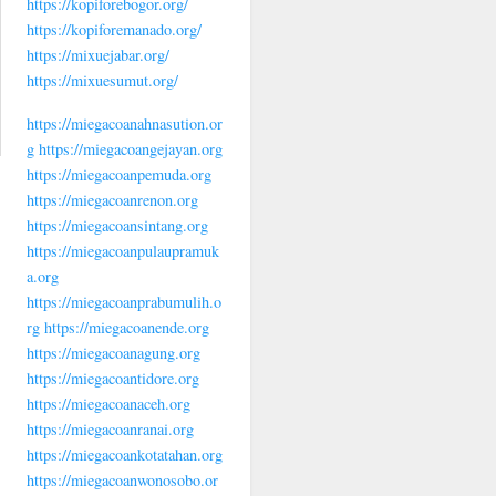
https://kopiforebogor.org/
https://kopiforemanado.org/
https://mixuejabar.org/
https://mixuesumut.org/
https://miegacoanahnasution.or
g
https://miegacoangejayan.org
https://miegacoanpemuda.org
https://miegacoanrenon.org
https://miegacoansintang.org
https://miegacoanpulaupramuk
a.org
https://miegacoanprabumulih.o
rg
https://miegacoanende.org
https://miegacoanagung.org
https://miegacoantidore.org
https://miegacoanaceh.org
https://miegacoanranai.org
https://miegacoankotatahan.org
https://miegacoanwonosobo.or