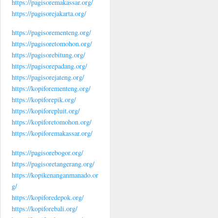
https://pagisoremakassar.org/
https://pagisorejakarta.org/
https://pagisorementeng.org/
https://pagisoretomohon.org/
https://pagisorebitung.org/
https://pagisorepadang.org/
https://pagisorejateng.org/
https://kopiforementeng.org/
https://kopiforepik.org/
https://kopiforepluit.org/
https://kopiforetomohon.org/
https://kopiforemakassar.org/
https://pagisorebogor.org/
https://pagisoretangerang.org/
https://kopikenanganmanado.or
g/
https://kopiforedepok.org/
https://kopiforebali.org/