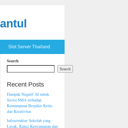
antul
Slot Server Thailand
Search
Search
Recent Posts
Dampak Negatif AI untuk
Siswa SMA terhadap
Kemampuan Berpikir Kritis
dan Kreativitas
Infrastruktur Sekolah yang
Layak, Kunci Kenyamanan dan