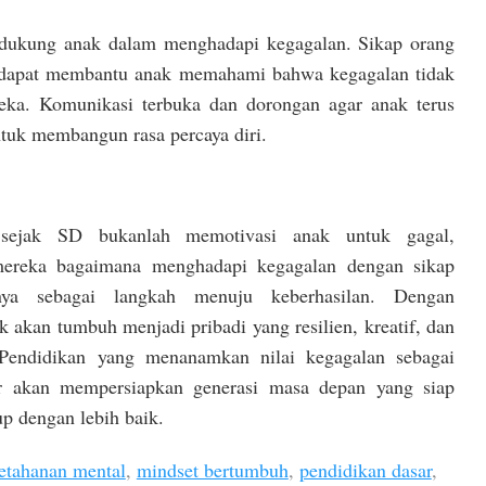
ndukung anak dalam menghadapi kegagalan. Sikap orang
if dapat membantu anak memahami bahwa kegagalan tidak
reka. Komunikasi terbuka dan dorongan agar anak terus
tuk membangun rasa percaya diri.
 sejak SD bukanlah memotivasi anak untuk gagal,
ereka bagaimana menghadapi kegagalan dengan sikap
nya sebagai langkah menuju keberhasilan. Dengan
k akan tumbuh menjadi pribadi yang resilien, kreatif, dan
 Pendidikan yang menanamkan nilai kegagalan sebagai
jar akan mempersiapkan generasi masa depan yang siap
p dengan lebih baik.
etahanan mental
,
mindset bertumbuh
,
pendidikan dasar
,