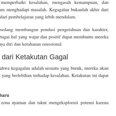
k memperbaiki kesalahan, mengasah kemampuan, dan
am menghadapi masalah. Kegagalan bukanlah akhir dari
 dari pembelajaran yang lebih mendalam.
 sedang membangun pondasi pengetahuan dan karakter,
bagai hal yang wajar dan positif dapat membantu mereka
a diri dan ketahanan emosional.
dari Ketakutan Gagal
bahwa kegagalan adalah sesuatu yang buruk, mereka akan
yang berlebihan terhadap kesalahan. Ketakutan ini dapat
baru
zona nyaman dan takut mengeksplorasi potensi karena