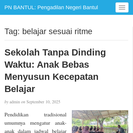
PN BANTUL: Pengadilan Negeri Bantul
T
o
g
g
Tag:
belajar sesuai ritme
l
e
n
Sekolah Tanpa Dinding
a
v
Waktu: Anak Bebas
i
g
Menyusun Kecepatan
a
Belajar
t
i
o
by
admin
on
September 10, 2025
n
Pendidikan tradisional
umumnya mengatur anak-
anak dalam jadwal belajar