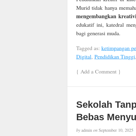
Murid tidak hanya memaham
mengembangkan kreativit
edukatif ini, katedral me
bagi generasi muda.
Tagged as:
ketimpangan pe
Digital
,
Pendidikan Tinggi
{
Add a Comment
}
Sekolah Tanp
Bebas Menyu
by
admin
on
September 10, 2025