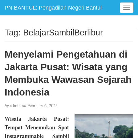
PN BANTUL: Pengadilan Negeri Bantul
T
o
g
g
Tag:
BelajarSambilBerlibur
l
e
n
Menyelami Pengetahuan di
a
v
Jakarta Pusat: Wisata yang
i
g
Membuka Wawasan Sejarah
a
Indonesia
t
i
o
by
admin
on
February 6, 2025
n
Wisata Jakarta Pusat:
Tempat Menemukan Spot
Instagrammable Sambil