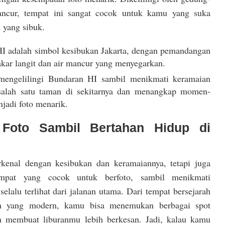
ancur, tempat ini sangat cocok untuk kamu yang suka
 yang sibuk.
HI adalah simbol kesibukan Jakarta, dengan pemandangan
ar langit dan air mancur yang menyegarkan.
 mengelilingi Bundaran HI sambil menikmati keramaian
salah satu taman di sekitarnya dan menangkap momen-
jadi foto menarik.
Foto Sambil Bertahan Hidup di
rkenal dengan kesibukan dan keramaiannya, tetapi juga
mpat yang cocok untuk berfoto, sambil menikmati
selalu terlihat dari jalanan utama. Dari tempat bersejarah
an yang modern, kamu bisa menemukan berbagai spot
n membuat liburanmu lebih berkesan. Jadi, kalau kamu