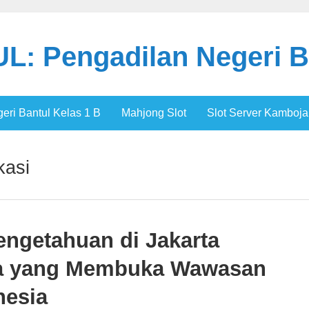
: Pengadilan Negeri B
ri Bantul Kelas 1 B
Mahjong Slot
Slot Server Kamboja
kasi
ngetahuan di Jakarta
ta yang Membuka Wawasan
nesia