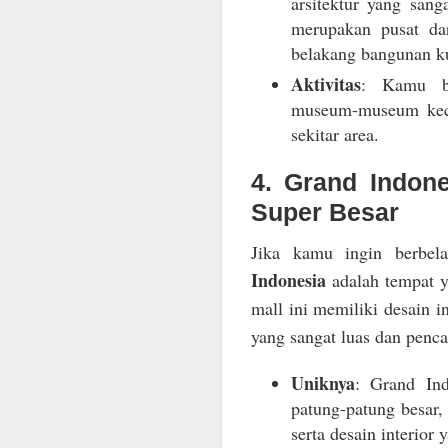
arsitektur yang san
merupakan pusat da
belakang bangunan k
Aktivitas
: Kamu bi
museum-museum kecil
sekitar area.
4. Grand Indone
Super Besar
Jika kamu ingin berbel
Indonesia
adalah tempat ya
mall ini memiliki desain i
yang sangat luas dan pen
Uniknya
: Grand Ind
patung-patung besar, 
serta desain interior