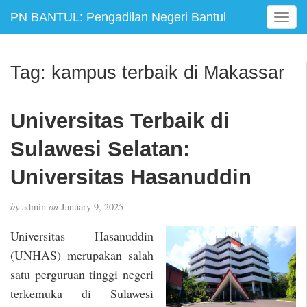
PN BANTUL: Pengadilan Negeri Bantul
T
o
g
g
Tag:
kampus terbaik di Makassar
l
e
n
Universitas Terbaik di
a
v
Sulawesi Selatan:
i
g
Universitas Hasanuddin
a
t
by
admin
on
January 9, 2025
i
o
Universitas Hasanuddin
n
(UNHAS) merupakan salah
satu perguruan tinggi negeri
terkemuka di Sulawesi