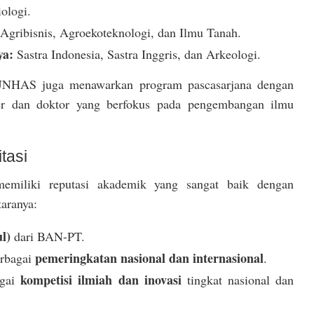
ologi.
Agribisnis, Agroekoteknologi, dan Ilmu Tanah.
ya:
Sastra Indonesia, Sastra Inggris, dan Arkeologi.
 UNHAS juga menawarkan program pascasarjana dengan
er dan doktor yang berfokus pada pengembangan ilmu
tasi
memiliki reputasi akademik yang sangat baik dengan
taranya:
l)
dari BAN-PT.
pemeringkatan nasional dan internasional
erbagai
.
kompetisi ilmiah dan inovasi
agai
tingkat nasional dan