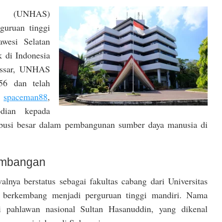
din (UNHAS)
guruan tinggi
awesi Selatan
k di Indonesia
assar, UNHAS
56 dan telah
n
spaceman88
,
bdian kepada
ibusi besar dalam pembangunan sumber daya manusia di
embangan
alnya berstatus sebagai fakultas cabang dari Universitas
 berkembang menjadi perguruan tinggi mandiri. Nama
 pahlawan nasional Sultan Hasanuddin, yang dikenal