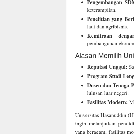
Pengembangan SDM
keterampilan.
Penelitian yang Ber
laut dan agribisnis.
Kemitraan denga
pembangunan ekonom
Alasan Memilih Un
Reputasi Unggul:
Sal
Program Studi Len
Dosen dan Tenaga P
lulusan luar negeri.
Fasilitas Modern:
Me
Universitas Hasanuddin (U
ingin melanjutkan pendid
yang beragam, fasilitas m