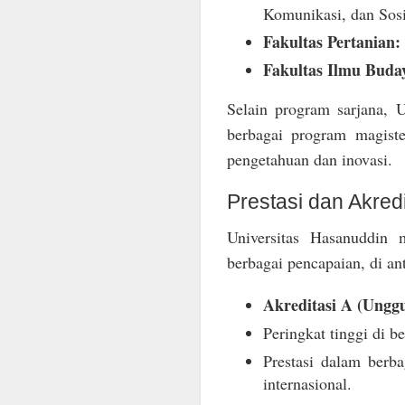
Komunikasi, dan Sosi
Fakultas Pertanian:
Fakultas Ilmu Buda
Selain program sarjana,
berbagai program magist
pengetahuan dan inovasi.
Prestasi dan Akredi
Universitas Hasanuddin 
berbagai pencapaian, di an
Akreditasi A (Unggu
Peringkat tinggi di b
Prestasi dalam berb
internasional.