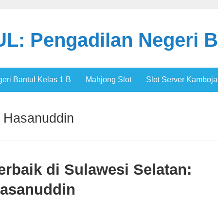
: Pengadilan Negeri B
ri Bantul Kelas 1 B
Mahjong Slot
Slot Server Kamboja
s Hasanuddin
erbaik di Sulawesi Selatan:
Hasanuddin