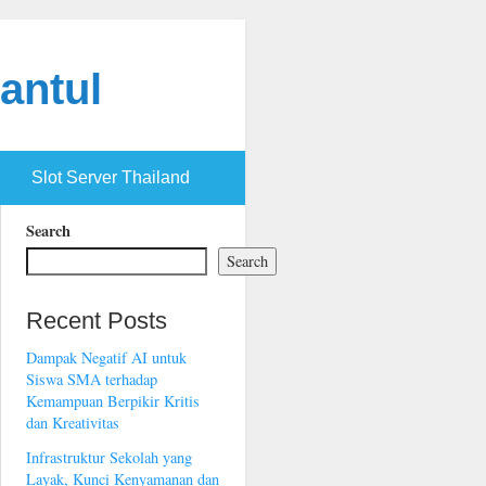
antul
Slot Server Thailand
Search
Search
Recent Posts
Dampak Negatif AI untuk
Siswa SMA terhadap
Kemampuan Berpikir Kritis
dan Kreativitas
Infrastruktur Sekolah yang
Layak, Kunci Kenyamanan dan