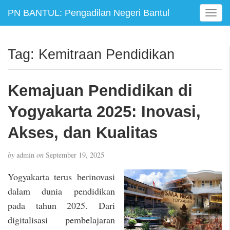
PN BANTUL: Pengadilan Negeri Bantul
T
o
g
g
Tag:
Kemitraan Pendidikan
l
e
n
Kemajuan Pendidikan di
a
v
Yogyakarta 2025: Inovasi,
i
g
Akses, dan Kualitas
a
t
by
admin
on
September 19, 2025
i
o
Yogyakarta terus berinovasi
n
dalam dunia pendidikan
pada tahun 2025. Dari
digitalisasi pembelajaran