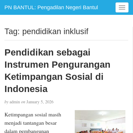
PN BANTUL: Pengadilan Negeri Bantul
T
o
g
g
Tag:
pendidikan inklusif
l
e
n
Pendidikan sebagai
a
v
Instrumen Pengurangan
i
g
Ketimpangan Sosial di
a
Indonesia
t
i
o
by
admin
on
January 5, 2026
n
Ketimpangan sosial masih
menjadi tantangan besar
dalam pembangunan