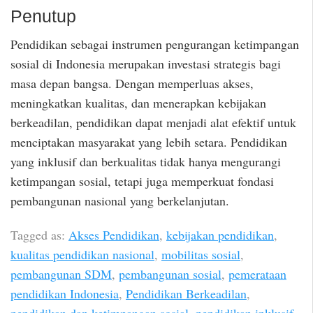
Penutup
Pendidikan sebagai instrumen pengurangan ketimpangan
sosial di Indonesia merupakan investasi strategis bagi
masa depan bangsa. Dengan memperluas akses,
meningkatkan kualitas, dan menerapkan kebijakan
berkeadilan, pendidikan dapat menjadi alat efektif untuk
menciptakan masyarakat yang lebih setara. Pendidikan
yang inklusif dan berkualitas tidak hanya mengurangi
ketimpangan sosial, tetapi juga memperkuat fondasi
pembangunan nasional yang berkelanjutan.
Tagged as:
Akses Pendidikan
,
kebijakan pendidikan
,
kualitas pendidikan nasional
,
mobilitas sosial
,
pembangunan SDM
,
pembangunan sosial
,
pemerataan
pendidikan Indonesia
,
Pendidikan Berkeadilan
,
pendidikan dan ketimpangan sosial
,
pendidikan inklusif
,