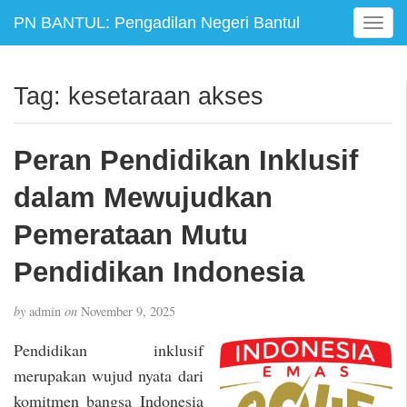
PN BANTUL: Pengadilan Negeri Bantul
T
o
g
g
Tag:
kesetaraan akses
l
e
n
Peran Pendidikan Inklusif
a
v
dalam Mewujudkan
i
g
Pemerataan Mutu
a
Pendidikan Indonesia
t
i
o
by
admin
on
November 9, 2025
n
Pendidikan inklusif
merupakan wujud nyata dari
komitmen bangsa Indonesia