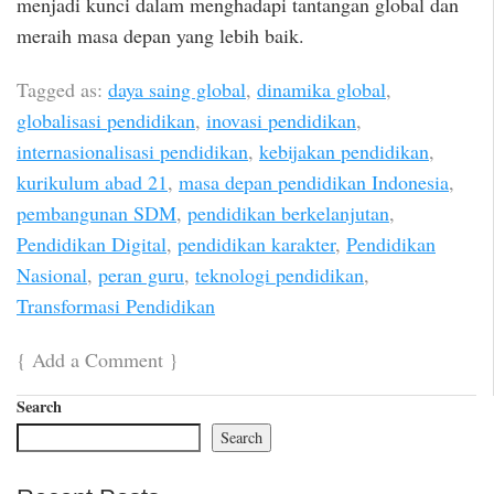
menjadi kunci dalam menghadapi tantangan global dan
meraih masa depan yang lebih baik.
Tagged as:
daya saing global
,
dinamika global
,
globalisasi pendidikan
,
inovasi pendidikan
,
internasionalisasi pendidikan
,
kebijakan pendidikan
,
kurikulum abad 21
,
masa depan pendidikan Indonesia
,
pembangunan SDM
,
pendidikan berkelanjutan
,
Pendidikan Digital
,
pendidikan karakter
,
Pendidikan
Nasional
,
peran guru
,
teknologi pendidikan
,
Transformasi Pendidikan
{
Add a Comment
}
Search
Search