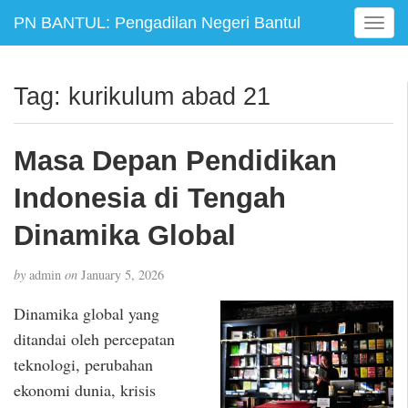
PN BANTUL: Pengadilan Negeri Bantul
T
o
g
g
Tag:
kurikulum abad 21
l
e
n
Masa Depan Pendidikan
a
v
Indonesia di Tengah
i
g
Dinamika Global
a
t
by
admin
on
January 5, 2026
i
o
Dinamika global yang
n
ditandai oleh percepatan
teknologi, perubahan
ekonomi dunia, krisis