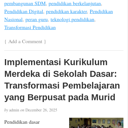
pembangunan SDM
,
pendidikan berkelanjutan
,
Pendidikan Digital
,
pendidikan karakter
,
Pendidikan
Nasional
,
peran guru
,
teknologi pendidikan
,
Transformasi Pendidikan
{
Add a Comment
}
Implementasi Kurikulum
Merdeka di Sekolah Dasar:
Transformasi Pembelajaran
yang Berpusat pada Murid
by
admin
on
December 26, 2025
Pendidikan dasar