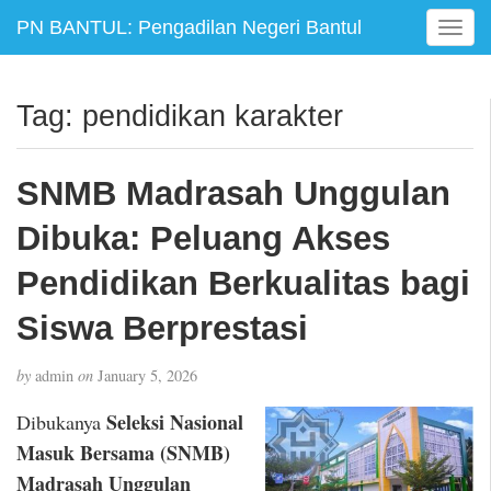
PN BANTUL: Pengadilan Negeri Bantul
T
o
g
g
Tag:
pendidikan karakter
l
e
n
SNMB Madrasah Unggulan
a
v
Dibuka: Peluang Akses
i
g
Pendidikan Berkualitas bagi
a
Siswa Berprestasi
t
i
o
by
admin
on
January 5, 2026
n
Seleksi Nasional
Dibukanya
Masuk Bersama (SNMB)
Madrasah Unggulan