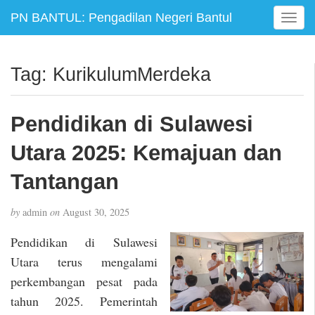
PN BANTUL: Pengadilan Negeri Bantul
T
o
g
g
Tag:
KurikulumMerdeka
l
e
n
Pendidikan di Sulawesi
a
v
Utara 2025: Kemajuan dan
i
g
Tantangan
a
t
by
admin
on
August 30, 2025
i
o
Pendidikan di Sulawesi
n
Utara terus mengalami
perkembangan pesat pada
tahun 2025. Pemerintah