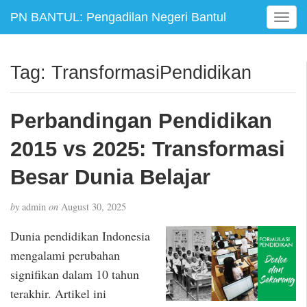
PN BANTUL: Pengadilan Negeri Bantul
T
o
g
g
Tag:
TransformasiPendidikan
l
e
n
Perbandingan Pendidikan
a
v
2015 vs 2025: Transformasi
i
g
Besar Dunia Belajar
a
t
by
admin
on
August 30, 2025
i
o
Dunia pendidikan Indonesia
n
mengalami perubahan
signifikan dalam 10 tahun
terakhir. Artikel ini