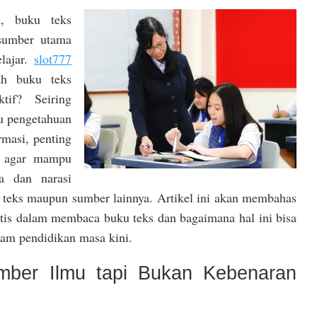
n, buku teks
 sumber utama
elajar.
slot777
h buku teks
tif? Seiring
u pengetahuan
masi, penting
a agar mampu
a dan narasi
 teks maupun sumber lainnya. Artikel ini akan membahas
tis dalam membaca buku teks dan bagaimana hal ini bisa
lam pendidikan masa kini.
mber Ilmu tapi Bukan Kebenaran