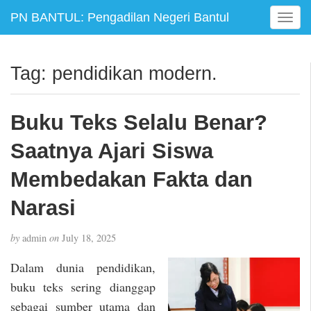
PN BANTUL: Pengadilan Negeri Bantul
T
o
g
g
Tag:
pendidikan modern.
l
e
n
Buku Teks Selalu Benar?
a
v
Saatnya Ajari Siswa
i
g
Membedakan Fakta dan
a
Narasi
t
i
o
by
admin
on
July 18, 2025
n
Dalam dunia pendidikan,
buku teks sering dianggap
sebagai sumber utama dan