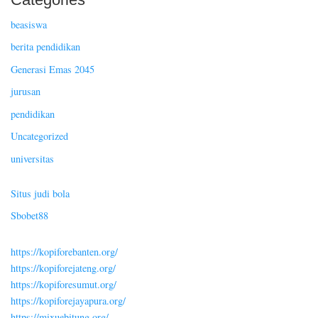
beasiswa
berita pendidikan
Generasi Emas 2045
jurusan
pendidikan
Uncategorized
universitas
Situs judi bola
Sbobet88
https://kopiforebanten.org/
https://kopiforejateng.org/
https://kopiforesumut.org/
https://kopiforejayapura.org/
https://mixuebitung.org/