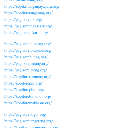
https://kopikenanganjayapura.org/
https://kopiforetangerang.org/
https://pagisorepik.org/
https://pagisoremakassar.org/
https://pagisorejakarta.org/
https://pagisorementeng.org/
https://pagisoretomohon.org/
https://pagisorebitung.org/
https://pagisorepadang.org/
https://pagisorejateng.org/
https://kopiforementeng.org/
https://kopiforepik.org/
https://kopiforepluit.org/
https://kopiforetomohon.org/
https://kopiforemakassar.org/
https://pagisorebogor.org/
https://pagisoretangerang.org/
https://kopikenanganmanado.org/