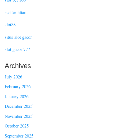
scatter hitam
slot88
situs slot gacor
slot gacor 777
Archives
July 2026
February 2026
January 2026
December 2025
November 2025
October 2025
September 2025