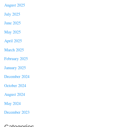
August 2025
July 2025
June 2025
May 2025
April 2025
March 2025
February 2025
January 2025
December 2024
October 2024
August 2024
May 2024
December 2023
Categories