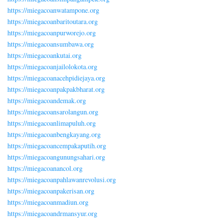
https://miegacoanwatampone.org
https://miegacoanbaritoutara.org
https://miegacoanpurworejo.org
https://miegacoansumbawa.org
https://miegacoankutai.org
https://miegacoanjailolokota.org
https://miegacoanacehpidiejaya.org
https://miegacoanpakpakbharat.org
https://miegacoandemak.org
https://miegacoansarolangun.org
https://miegacoanlimapuluh.org
https://miegacoanbengkayang.org
https://miegacoancempakaputih.org
https://miegacoangunungsahari.org
https://miegacoanancol.org
https://miegacoanpahlawanrevolusi.org
https://miegacoanpakerisan.org
https://miegacoanmadiun.org
https://miegacoandrmansyur.org