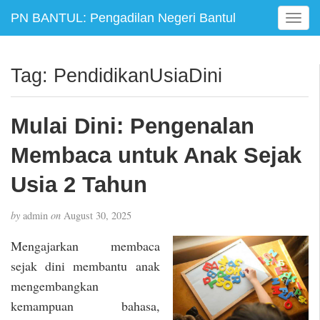
PN BANTUL: Pengadilan Negeri Bantul
T
o
g
g
Tag:
PendidikanUsiaDini
l
e
n
Mulai Dini: Pengenalan
a
v
Membaca untuk Anak Sejak
i
g
Usia 2 Tahun
a
t
by
admin
on
August 30, 2025
i
o
Mengajarkan membaca
n
sejak dini membantu anak
mengembangkan
kemampuan bahasa,