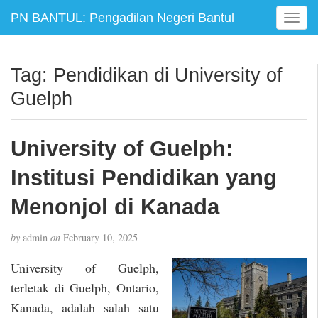
PN BANTUL: Pengadilan Negeri Bantul
T
o
g
g
Tag:
Pendidikan di University of
l
Guelph
e
n
a
University of Guelph:
v
i
Institusi Pendidikan yang
g
a
Menonjol di Kanada
t
i
by
admin
on
February 10, 2025
o
n
University of Guelph,
terletak di Guelph, Ontario,
Kanada, adalah salah satu