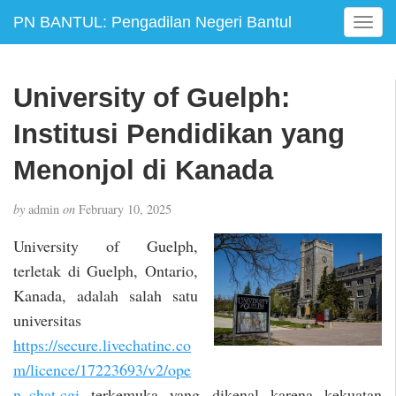
PN BANTUL: Pengadilan Negeri Bantul
T
o
g
g
University of Guelph:
l
e
Institusi Pendidikan yang
n
a
Menonjol di Kanada
v
i
by
admin
on
February 10, 2025
g
a
University of Guelph,
t
terletak di Guelph, Ontario,
i
Kanada, adalah salah satu
o
n
universitas
https://secure.livechatinc.co
m/licence/17223693/v2/ope
n_chat.cgi
terkemuka yang dikenal karena kekuatan