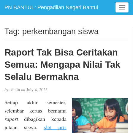
PN BANTUL: Pengadilan Negeri Bantul
T
o
g
g
Tag:
perkembangan siswa
l
e
n
Raport Tak Bisa Ceritakan
a
v
Semua: Mengapa Nilai Tak
i
g
Selalu Bermakna
a
t
by
admin
on
July 4, 2025
i
o
Setiap akhir semester,
n
selembar kertas bernama
raport
dibagikan kepada
jutaan siswa.
slot qris