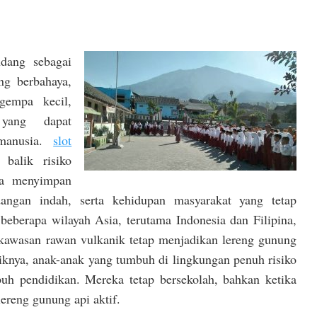
dang sebagai
ng berbahaya,
gempa kecil,
 yang dapat
manusia.
slot
alik risiko
ga menyimpan
angan indah, serta kehidupan masyarakat yang tetap
 beberapa wilayah Asia, terutama Indonesia dan Filipina,
 kawasan rawan vulkanik tetap menjadikan lereng gunung
knya, anak-anak yang tumbuh di lingkungan penuh risiko
puh pendidikan. Mereka tetap bersekolah, bahkan ketika
lereng gunung api aktif.