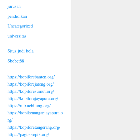
jurusan
pendidikan
Uncategorized
universitas
Situs judi bola
Sbobet88
https://kopiforebanten.org/
https://kopiforejateng.org/
https://kopiforesumut.org/
https://kopiforejayapura.org/
https://mixuebitung.org/
https://kopikenanganjayapura.o
rg/
https://kopiforetangerang.org/
https://pagisorepik.org/