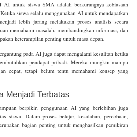
if AI untuk siswa SMA adalah berkurangnya kebiasaan
. Ketika siswa selalu menggunakan AI untuk mendapatkan
enjadi lebih jarang melakukan proses analisis secara
puan memahami masalah, membandingkan informasi, dan
akan keterampilan penting untuk masa depan.
bergantung pada AI juga dapat mengalami kesulitan ketika
embutuhkan pendapat pribadi. Mereka mungkin mampu
gan cepat, tetapi belum tentu memahami konsep yang
wa Menjadi Terbatas
mpuan berpikir, penggunaan AI yang berlebihan juga
tas siswa. Dalam proses belajar, kesalahan, percobaan,
erupakan bagian penting untuk menghasilkan pemikiran