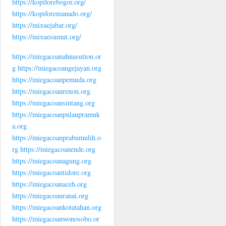
https://kopiforebogor.org/
https://kopiforemanado.org/
https://mixuejabar.org/
https://mixuesumut.org/
https://miegacoanahnasution.or
g
https://miegacoangejayan.org
https://miegacoanpemuda.org
https://miegacoanrenon.org
https://miegacoansintang.org
https://miegacoanpulaupramuk
a.org
https://miegacoanprabumulih.o
rg
https://miegacoanende.org
https://miegacoanagung.org
https://miegacoantidore.org
https://miegacoanaceh.org
https://miegacoanranai.org
https://miegacoankotatahan.org
https://miegacoanwonosobo.or