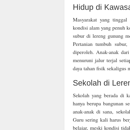
Hidup di Kawas
Masyarakat yang tinggal 
kondisi alam yang penuh k
subur di lereng gunung m
Pertanian tumbuh subur,
diperoleh. Anak-anak dari
menuruni jalur terjal set
daya tahan fisik sekaligus 
Sekolah di Ler
Sekolah yang berada di k
hanya berupa bangunan s
anak-anak di sana, sekola
Guru sering kali harus be
belajar, meski kondisi tid