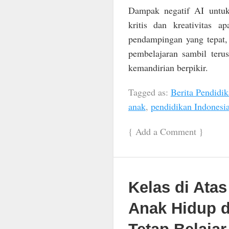
Dampak negatif AI untu
kritis dan kreativitas a
pendampingan yang tepat,
pembelajaran sambil teru
kemandirian berpikir.
Tagged as:
Berita Pendidi
anak
,
pendidikan Indonesi
{
Add a Comment
}
Kelas di Ata
Anak Hidup d
Tetap Belajar