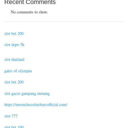
Recent Comments
No comments to show.
slot bet 200
slot depo 5k
slot thailand
gates of olympus
slot bet 200
slot gacor gampang menang
https://moonchocolatebarsofficial.com/
slot 777
slot bet 100