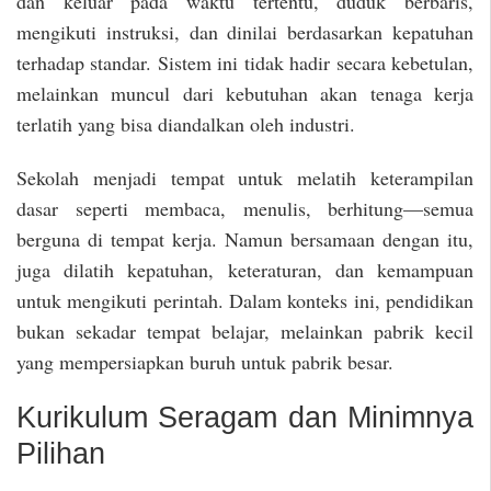
dan keluar pada waktu tertentu, duduk berbaris,
mengikuti instruksi, dan dinilai berdasarkan kepatuhan
terhadap standar. Sistem ini tidak hadir secara kebetulan,
melainkan muncul dari kebutuhan akan tenaga kerja
terlatih yang bisa diandalkan oleh industri.
Sekolah menjadi tempat untuk melatih keterampilan
dasar seperti membaca, menulis, berhitung—semua
berguna di tempat kerja. Namun bersamaan dengan itu,
juga dilatih kepatuhan, keteraturan, dan kemampuan
untuk mengikuti perintah. Dalam konteks ini, pendidikan
bukan sekadar tempat belajar, melainkan pabrik kecil
yang mempersiapkan buruh untuk pabrik besar.
Kurikulum Seragam dan Minimnya
Pilihan