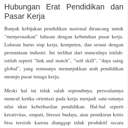
Hubungan Erat Pendidikan dan
Pasar Kerja
Banyak kebijakan pendidikan nasional dirancang untuk
“menyesuaikan” lulusan dengan kebutuhan pasar kerja.
Lulusan harus siap kerja, kompeten, dan sesuai dengan
permintaan industri. Ini terlihat dari munculnya istilah-
istilah seperti “link and match”, “soft skill”, “daya saing
global”, yang semuanya menunjukkan arah pendidikan
menuju pasar tenaga kerja.
Meski hal ini tidak salah sepenuhnya, persoalannya
muncul ketika orientasi pada kerja menjadi satu-satunya
nilai ukur keberhasilan pendidikan. Hal-hal seperti
kreativitas, empati, literasi budaya, atau pemikiran kritis
bisa tersisih karena dianggap tidak produktif secara