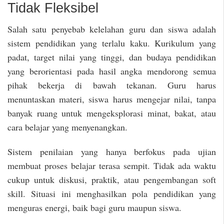
Tidak Fleksibel
Salah satu penyebab kelelahan guru dan siswa adalah
sistem pendidikan yang terlalu kaku. Kurikulum yang
padat, target nilai yang tinggi, dan budaya pendidikan
yang berorientasi pada hasil angka mendorong semua
pihak bekerja di bawah tekanan. Guru harus
menuntaskan materi, siswa harus mengejar nilai, tanpa
banyak ruang untuk mengeksplorasi minat, bakat, atau
cara belajar yang menyenangkan.
Sistem penilaian yang hanya berfokus pada ujian
membuat proses belajar terasa sempit. Tidak ada waktu
cukup untuk diskusi, praktik, atau pengembangan soft
skill. Situasi ini menghasilkan pola pendidikan yang
menguras energi, baik bagi guru maupun siswa.