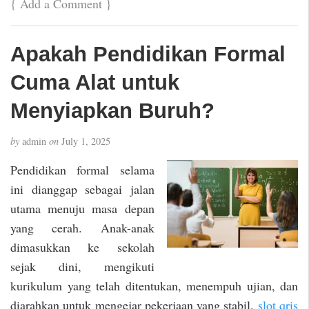
{
Add a Comment
}
Apakah Pendidikan Formal
Cuma Alat untuk
Menyiapkan Buruh?
by
admin
on
July 1, 2025
Pendidikan formal selama
ini dianggap sebagai jalan
utama menuju masa depan
yang cerah. Anak-anak
dimasukkan ke sekolah
sejak dini, mengikuti
kurikulum yang telah ditentukan, menempuh ujian, dan
diarahkan untuk mengejar pekerjaan yang stabil.
slot qris