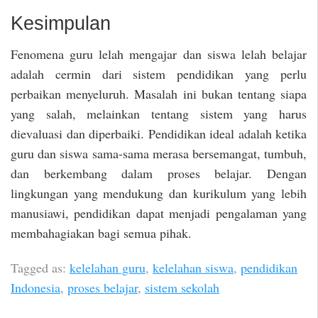
Kesimpulan
Fenomena guru lelah mengajar dan siswa lelah belajar
adalah cermin dari sistem pendidikan yang perlu
perbaikan menyeluruh. Masalah ini bukan tentang siapa
yang salah, melainkan tentang sistem yang harus
dievaluasi dan diperbaiki. Pendidikan ideal adalah ketika
guru dan siswa sama-sama merasa bersemangat, tumbuh,
dan berkembang dalam proses belajar. Dengan
lingkungan yang mendukung dan kurikulum yang lebih
manusiawi, pendidikan dapat menjadi pengalaman yang
membahagiakan bagi semua pihak.
Tagged as:
kelelahan guru
,
kelelahan siswa
,
pendidikan
Indonesia
,
proses belajar
,
sistem sekolah