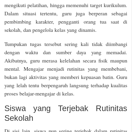
mengikuti pelatihan, hingga memenuhi target kurikulum.
Dalam situasi tertentu, guru juga berperan sebagai
pembimbing karakter, pengganti orang tua saat di
sekolah, dan pengelola kelas yang dinamis.
Tumpukan tugas tersebut sering kali tidak diimbangi
dengan waktu dan sumber daya yang memadai.
Akibatnya, guru merasa kelelahan secara fisik maupun
mental. Mengajar menjadi rutinitas yang membebani,
bukan lagi aktivitas yang memberi kepuasan batin. Guru
yang lelah tentu berpengaruh langsung terhadap kualitas
proses belajar-mengajar di kelas.
Siswa yang Terjebak Rutinitas
Sekolah
Di sisi lain, siswa pun sering terjebak dalam rutinitas