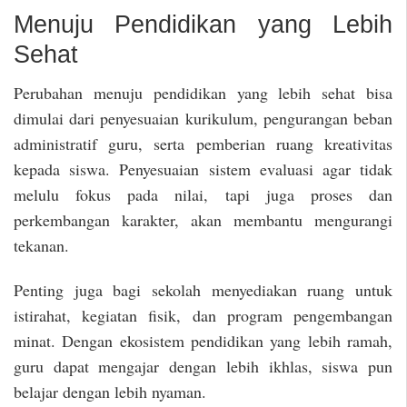
Menuju Pendidikan yang Lebih
Sehat
Perubahan menuju pendidikan yang lebih sehat bisa
dimulai dari penyesuaian kurikulum, pengurangan beban
administratif guru, serta pemberian ruang kreativitas
kepada siswa. Penyesuaian sistem evaluasi agar tidak
melulu fokus pada nilai, tapi juga proses dan
perkembangan karakter, akan membantu mengurangi
tekanan.
Penting juga bagi sekolah menyediakan ruang untuk
istirahat, kegiatan fisik, dan program pengembangan
minat. Dengan ekosistem pendidikan yang lebih ramah,
guru dapat mengajar dengan lebih ikhlas, siswa pun
belajar dengan lebih nyaman.