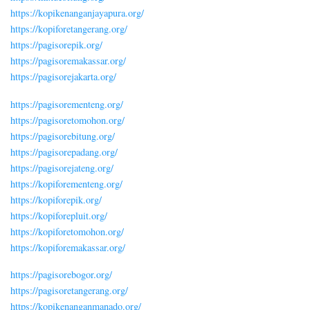
https://kopikenanganjayapura.org/
https://kopiforetangerang.org/
https://pagisorepik.org/
https://pagisoremakassar.org/
https://pagisorejakarta.org/
https://pagisorementeng.org/
https://pagisoretomohon.org/
https://pagisorebitung.org/
https://pagisorepadang.org/
https://pagisorejateng.org/
https://kopiforementeng.org/
https://kopiforepik.org/
https://kopiforepluit.org/
https://kopiforetomohon.org/
https://kopiforemakassar.org/
https://pagisorebogor.org/
https://pagisoretangerang.org/
https://kopikenanganmanado.org/