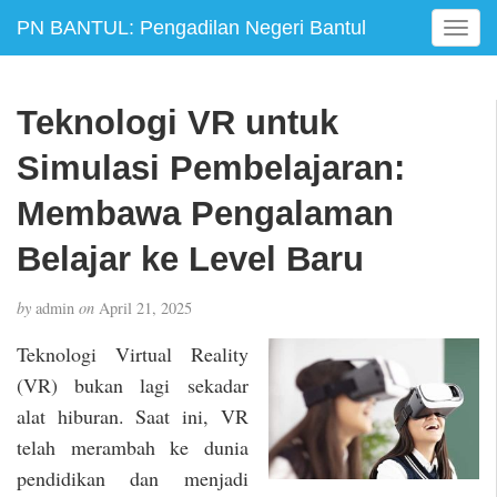
PN BANTUL: Pengadilan Negeri Bantul
T
o
g
g
Teknologi VR untuk
l
e
Simulasi Pembelajaran:
n
a
Membawa Pengalaman
v
Belajar ke Level Baru
i
g
a
by
admin
on
April 21, 2025
t
i
Teknologi Virtual Reality
o
(VR) bukan lagi sekadar
n
alat hiburan. Saat ini, VR
telah merambah ke dunia
pendidikan dan menjadi