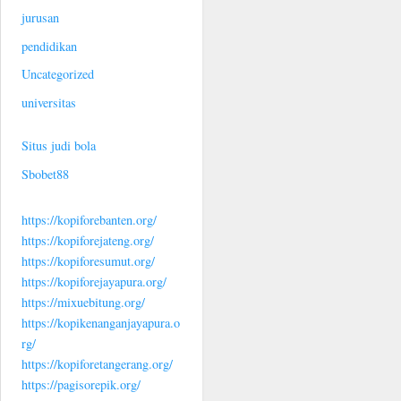
jurusan
pendidikan
Uncategorized
universitas
Situs judi bola
Sbobet88
https://kopiforebanten.org/
https://kopiforejateng.org/
https://kopiforesumut.org/
https://kopiforejayapura.org/
https://mixuebitung.org/
https://kopikenanganjayapura.o
rg/
https://kopiforetangerang.org/
https://pagisorepik.org/