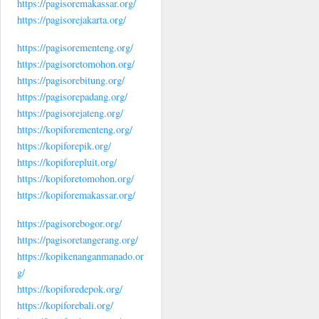
https://pagisoremakassar.org/
https://pagisorejakarta.org/
https://pagisorementeng.org/
https://pagisoretomohon.org/
https://pagisorebitung.org/
https://pagisorepadang.org/
https://pagisorejateng.org/
https://kopiforementeng.org/
https://kopiforepik.org/
https://kopiforepluit.org/
https://kopiforetomohon.org/
https://kopiforemakassar.org/
https://pagisorebogor.org/
https://pagisoretangerang.org/
https://kopikenanganmanado.or
g/
https://kopiforedepok.org/
https://kopiforebali.org/