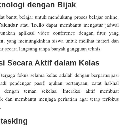
knologi dengan Bijak
lat bantu belajar untuk mendukung proses belajar online.
alendar
Trello
atau
dapat membantu mengatur jadwal
gunakan aplikasi video conference dengan fitur yang
om
, yang memungkinkan siswa untuk melihat materi dan
ar secara langsung tanpa banyak gangguan teknis.
si Secara Aktif dalam Kelas
 terjaga fokus selama kelas adalah dengan berpartisipasi
adi pendengar pasif; ajukan pertanyaan, catat hal-hal
i dengan teman sekelas. Interaksi aktif membuat
ik dan membantu menjaga perhatian agar tetap terfokus
.
itasking