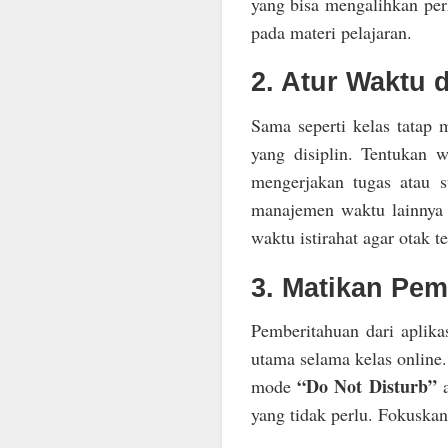
yang bisa mengalihkan perha
pada materi pelajaran.
2. Atur Waktu 
Sama seperti kelas tatap
yang disiplin. Tentukan 
mengerjakan tugas atau 
manajemen waktu lainnya 
waktu istirahat agar otak 
3. Matikan Pem
Pemberitahuan dari aplika
utama selama kelas online
“Do Not Disturb”
mode
a
yang tidak perlu. Fokuskan