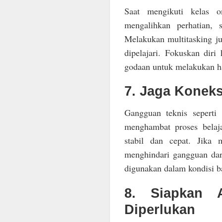
Saat mengikuti kelas o
mengalihkan perhatian, 
Melakukan multitasking j
dipelajari. Fokuskan dir
godaan untuk melakukan hal
7. Jaga Koneksi
Gangguan teknis seperti 
menghambat proses belaj
stabil dan cepat. Jika
menghindari gangguan dari
digunakan dalam kondisi ba
8. Siapkan 
Diperlukan