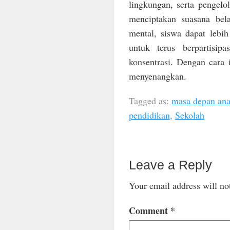
lingkungan, serta pengel
menciptakan suasana bela
mental, siswa dapat lebih
untuk terus berpartisip
konsentrasi. Dengan cara i
menyenangkan.
Tagged as:
masa depan an
pendidikan
,
Sekolah
Leave a Reply
Your email address will no
Comment
*