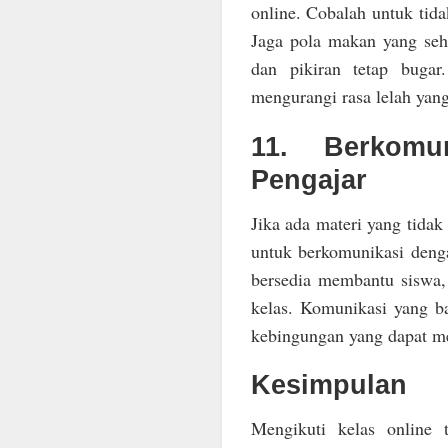
online. Cobalah untuk tida
Jaga pola makan yang seha
dan pikiran tetap bugar
mengurangi rasa lelah yan
11. Berkomu
Pengajar
Jika ada materi yang tidak
untuk berkomunikasi denga
bersedia membantu siswa, b
kelas. Komunikasi yang 
kebingungan yang dapat m
Kesimpulan
Mengikuti kelas online 