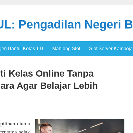
: Pengadilan Negeri B
ri Bantul Kelas 1 B
Mahjong Slot
Slot Server Kamboja
ti Kelas Online Tanpa
ara Agar Belajar Lebih
 pilihan utama
erutama sejak