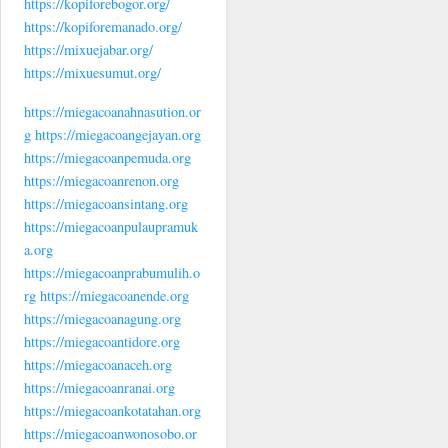
https://kopiforebogor.org/
https://kopiforemanado.org/
https://mixuejabar.org/
https://mixuesumut.org/
https://miegacoanahnasution.or
g
https://miegacoangejayan.org
https://miegacoanpemuda.org
https://miegacoanrenon.org
https://miegacoansintang.org
https://miegacoanpulaupramuk
a.org
https://miegacoanprabumulih.o
rg
https://miegacoanende.org
https://miegacoanagung.org
https://miegacoantidore.org
https://miegacoanaceh.org
https://miegacoanranai.org
https://miegacoankotatahan.org
https://miegacoanwonosobo.or