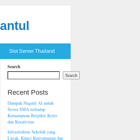
antul
Slot Server Thailand
Search
Search
Recent Posts
Dampak Negatif AI untuk
Siswa SMA terhadap
Kemampuan Berpikir Kritis
dan Kreativitas
Infrastruktur Sekolah yang
Layak, Kunci Kenyamanan dan