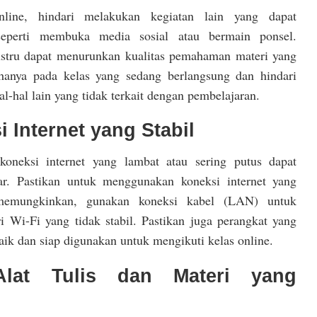
nline, hindari melakukan kegiatan lain yang dapat
seperti membuka media sosial atau bermain ponsel.
ustru dapat menurunkan kualitas pemahaman materi yang
i hanya pada kelas yang sedang berlangsung dan hindari
-hal lain yang tidak terkait dengan pembelajaran.
 Internet yang Stabil
koneksi internet yang lambat atau sering putus dapat
ar. Pastikan untuk menggunakan koneksi internet yang
 memungkinkan, gunakan koneksi kabel (LAN) untuk
 Wi-Fi yang tidak stabil. Pastikan juga perangkat yang
ik dan siap digunakan untuk mengikuti kelas online.
Alat Tulis dan Materi yang