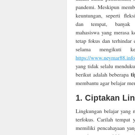
pandemi. Meskipun membe
keuntungan, seperti fleks
dan tempat, banyak
mahasiswa yang merasa ke
tetap fokus dan terhindar
selama mengikuti ke
https://www.neymar88.info
yang tidak selalu menduku
t
berikut adalah beberapa
membantu agar belajar menj
1. Ciptakan Li
Lingkungan belajar yang 
terfokus. Carilah tempat 
memiliki pencahayaan ya