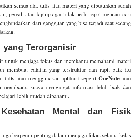
tikan semua alat tulis atau materi yang dibutuhkan sudah
an, pensil, atau laptop agar tidak perlu repot mencari-cari
menghindarkan dari gangguan yang bisa terjadi saat sedang
jarkan.
n yang Terorganisir
ktif untuk menjaga fokus dan membantu memahami materi
ah membuat catatan yang terstruktur dan rapi, baik itu
OneNote
 tulis atau menggunakan aplikasi seperti
atau
an membantu siswa mengingat informasi lebih baik dan
pelajari lebih mudah dipahami.
 Kesehatan Mental dan Fisik
k juga berperan penting dalam menjaga fokus selama kelas