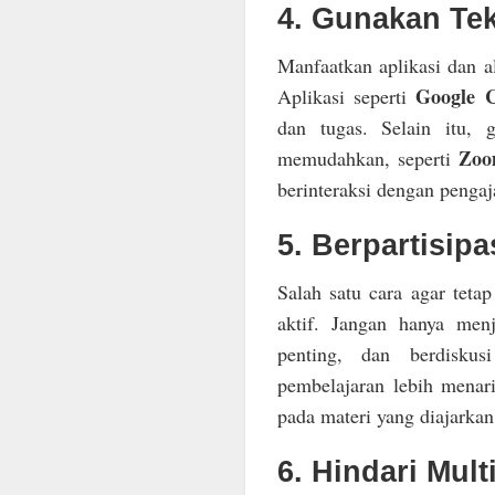
4. Gunakan Te
Manfaatkan aplikasi dan a
Google C
Aplikasi seperti
dan tugas. Selain itu, 
Zo
memudahkan, seperti
berinteraksi dengan pengaj
5. Berpartisipa
Salah satu cara agar tetap
aktif. Jangan hanya menj
penting, dan berdiskus
pembelajaran lebih menar
pada materi yang diajarkan
6. Hindari Mult