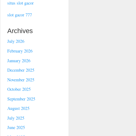
situs slot gacor
slot gacor 777
Archives
July 2026
February 2026
January 2026
December 2025
November 2025
October 2025
September 2025
August 2025
July 2025
June 2025