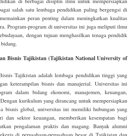
idikan di berbagai disiplin ilmu untuk mempersiapkan
bagai salah satu lembaga pendidikan paling bergengsi di
ni memainkan peran penting dalam meningkatkan kualitas
ra. Program-program di universitas ini juga meliputi ilmu
kebudayaan, dengan tujuan menghasilkan tenaga pendidik
 bidang.
n Bisnis Tajikistan (Tajikistan National University of
isnis Tajikistan adalah lembaga pendidikan tinggi yang
an keterampilan bisnis dan manajerial. Universitas ini
ogram dalam bidang ekonomi, manajemen, keuangan,
. Dengan kurikulum yang dirancang untuk mempersiapkan
 bisnis global, universitas ini memiliki hubungan yang
tri dan sektor keuangan, memberikan kesempatan bagi
tkan pengalaman praktis dan magang. Banyak alumni
bekerja di perusahaan-perusahaan besar di Tajikistan dan