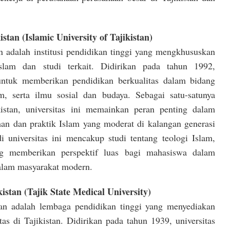
istan (Islamic University of Tajikistan)
an adalah institusi pendidikan tinggi yang mengkhususkan
slam dan studi terkait. Didirikan pada tahun 1992,
n untuk memberikan pendidikan berkualitas dalam bidang
, serta ilmu sosial dan budaya. Sebagai satu-satunya
ikistan, universitas ini memainkan peran penting dalam
 dan praktik Islam yang moderat di kalangan generasi
 universitas ini mencakup studi tentang teologi Islam,
yang memberikan perspektif luas bagi mahasiswa dalam
lam masyarakat modern.
kistan (Tajik State Medical University)
stan adalah lembaga pendidikan tinggi yang menyediakan
as di Tajikistan. Didirikan pada tahun 1939, universitas