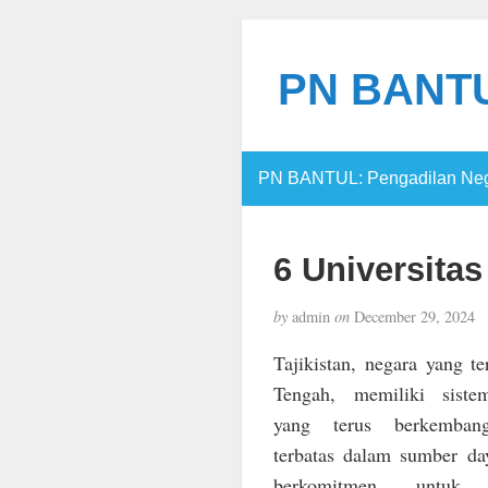
PN BANTUL
PN BANTUL: Pengadilan Nege
6 Universitas
by
admin
on
December 29, 2024
Tajikistan, negara yang te
Tengah, memiliki siste
yang terus berkemban
terbatas dalam sumber day
berkomitmen untuk 