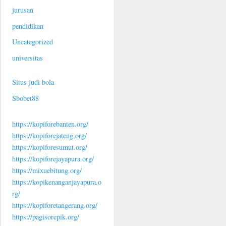
jurusan
pendidikan
Uncategorized
universitas
Situs judi bola
Sbobet88
https://kopiforebanten.org/
https://kopiforejateng.org/
https://kopiforesumut.org/
https://kopiforejayapura.org/
https://mixuebitung.org/
https://kopikenanganjayapura.o
rg/
https://kopiforetangerang.org/
https://pagisorepik.org/