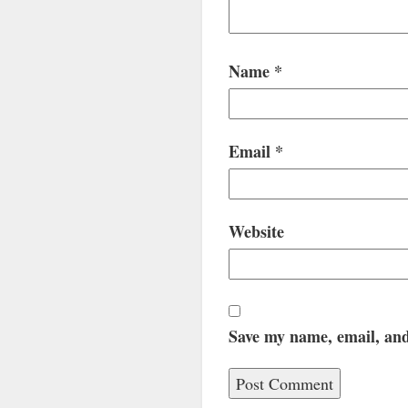
Name
*
Email
*
Website
Save my name, email, and 