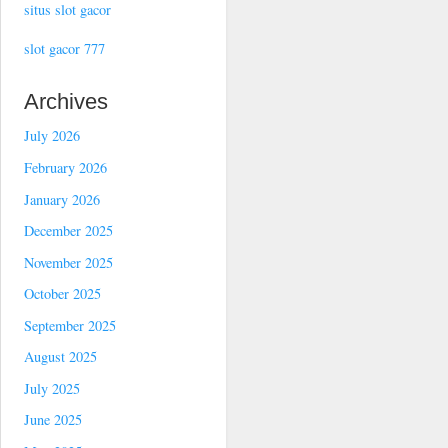
situs slot gacor
slot gacor 777
Archives
July 2026
February 2026
January 2026
December 2025
November 2025
October 2025
September 2025
August 2025
July 2025
June 2025