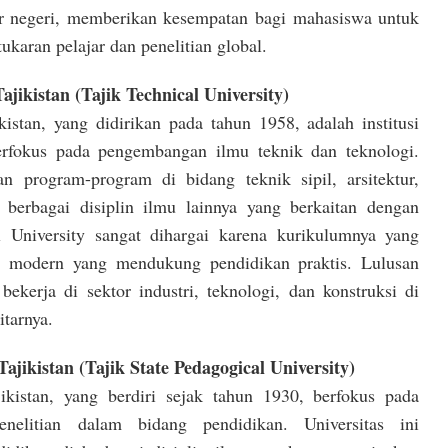
uar negeri, memberikan kesempatan bagi mahasiswa untuk
ukaran pelajar dan penelitian global.
Tajikistan (Tajik Technical University)
kistan, yang didirikan pada tahun 1958, adalah institusi
erfokus pada pengembangan ilmu teknik dan teknologi.
an program-program di bidang teknik sipil, arsitektur,
n berbagai disiplin ilmu lainnya yang berkaitan dengan
al University sangat dihargai karena kurikulumnya yang
as modern yang mendukung pendidikan praktis. Lulusan
i bekerja di sektor industri, teknologi, dan konstruksi di
itarnya.
Tajikistan (Tajik State Pedagogical University)
jikistan, yang berdiri sejak tahun 1930, berfokus pada
nelitian dalam bidang pendidikan. Universitas ini