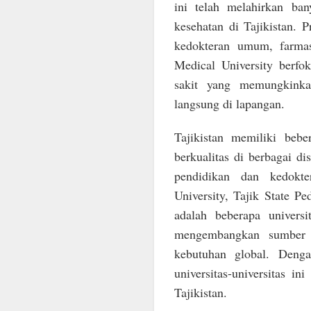
ini telah melahirkan ban
kesehatan di Tajikistan. 
kedokteran umum, farmasi
Medical University berfo
sakit yang memungkinka
langsung di lapangan.
Tajikistan memiliki bebe
berkualitas di berbagai di
pendidikan dan kedokter
University, Tajik State Pe
adalah beberapa univers
mengembangkan sumber d
kebutuhan global. Denga
universitas-universitas 
Tajikistan.