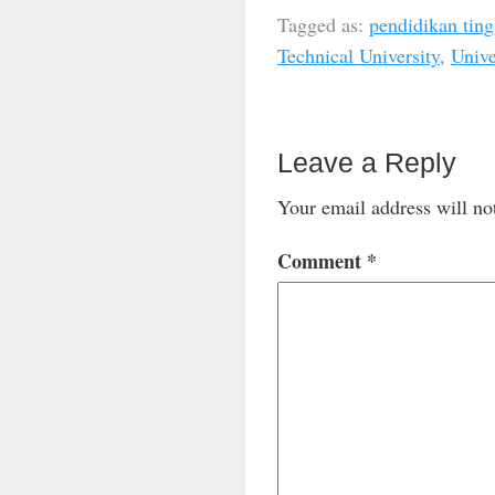
Tagged as:
pendidikan ting
Technical University
,
Unive
Leave a Reply
Your email address will no
Comment
*