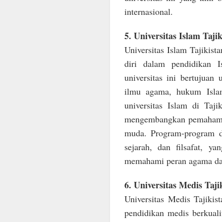
internasional.
5. Universitas Islam Tajik
Universitas Islam Tajikist
diri dalam pendidikan I
universitas ini bertujua
ilmu agama, hukum Islam
universitas Islam di Taj
mengembangkan pemahaman
muda. Program-program di
sejarah, dan filsafat, 
memahami peran agama da
6. Universitas Medis Taji
Universitas Medis Tajiki
pendidikan medis berkualit