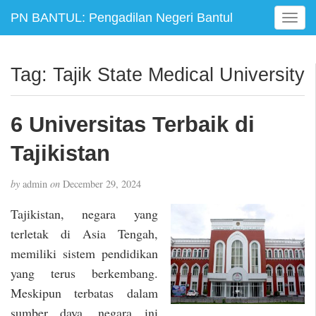
PN BANTUL: Pengadilan Negeri Bantul
T
o
g
g
Tag:
Tajik State Medical University
l
e
n
6 Universitas Terbaik di
a
v
Tajikistan
i
g
by
admin
on
December 29, 2024
a
t
Tajikistan, negara yang
i
terletak di Asia Tengah,
o
memiliki sistem pendidikan
n
yang terus berkembang.
Meskipun terbatas dalam
sumber daya, negara ini