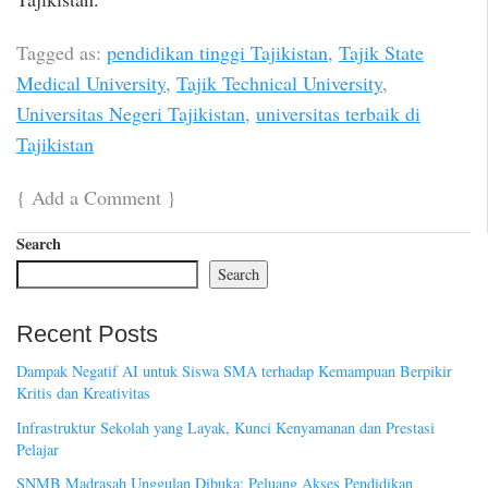
Tagged as:
pendidikan tinggi Tajikistan
,
Tajik State
Medical University
,
Tajik Technical University
,
Universitas Negeri Tajikistan
,
universitas terbaik di
Tajikistan
{
Add a Comment
}
Search
Search
Recent Posts
Dampak Negatif AI untuk Siswa SMA terhadap Kemampuan Berpikir
Kritis dan Kreativitas
Infrastruktur Sekolah yang Layak, Kunci Kenyamanan dan Prestasi
Pelajar
SNMB Madrasah Unggulan Dibuka: Peluang Akses Pendidikan